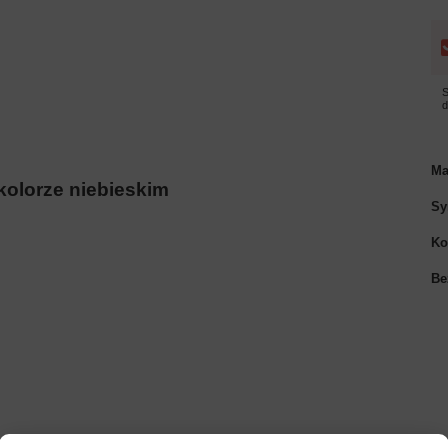
S
Ma
kolorze niebieskim
Sy
Ko
Be