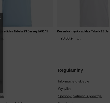
a adidas Tabela 23 Jersey IA9145
Koszulka męska adidas Tabela 23 Je
73,00 zł
szt.
/
szt.
Regulaminy
ię
Informacje o sklepie
Wysyłka
owe
Sposoby płatności i prowizje
ionych produktów
Regulamin