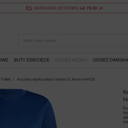
DARMOWA DOSTAWA
od 70,00 zł
ŻOWE
BUTY DZIECIĘCE
ODZIEŻ MĘSKA
ODZIEŻ DAMSKA
T-shirt
Koszulka męska adidas Tabela 23 Jersey H44528
K
H
Ko
fu
ad
tre