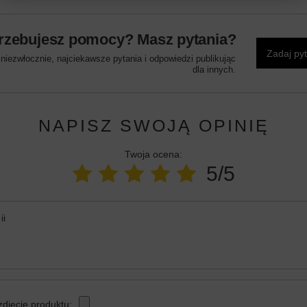
rzebujesz pomocy? Masz pytania?
Zadaj py
iezwłocznie, najciekawsze pytania i odpowiedzi publikując
dla innych.
NAPISZ SWOJĄ OPINIĘ
Twoja ocena:
5/5
ii
zdjęcie produktu: