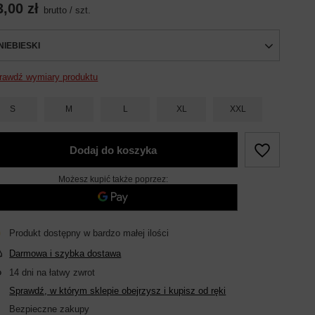
3,00 zł
brutto
/
szt.
NIEBIESKI
rawdź wymiary produktu
S
M
L
XL
XXL
Dodaj do koszyka
Możesz kupić także poprzez:
Produkt dostępny w bardzo małej ilości
Darmowa i szybka dostawa
14
dni na łatwy zwrot
Sprawdź, w którym sklepie obejrzysz i kupisz od ręki
Bezpieczne zakupy