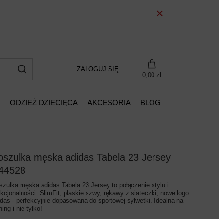
ZALOGUJ SIĘ
0,00 zł
ODZIEŻ DZIECIĘCA
AKCESORIA
BLOG
oszulka męska adidas Tabela 23 Jersey
44528
szulka męska adidas Tabela 23 Jersey to połączenie stylu i
nkcjonalności. SlimFit, płaskie szwy, rękawy z siateczki, nowe logo
idas - perfekcyjnie dopasowana do sportowej sylwetki. Idealna na
ning i nie tylko!