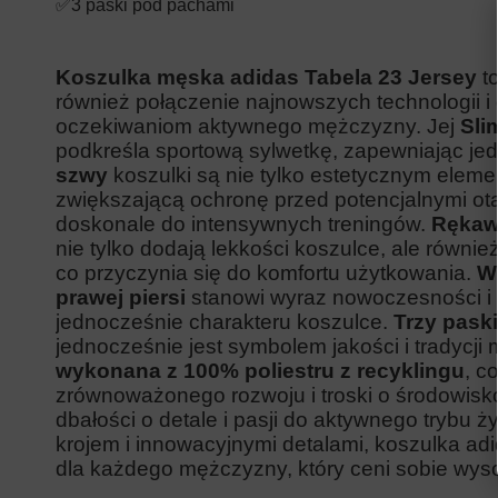
✅3 paski pod pachami
Koszulka męska adidas Tabela 23
Jersey
to
również połączenie najnowszych technologii i 
oczekiwaniom aktywnego mężczyzny. Jej
Sli
podkreśla sportową sylwetkę, zapewniając j
szwy
koszulki są nie tylko estetycznym eleme
zwiększającą ochronę przed potencjalnymi otar
doskonale do intensywnych treningów.
Rękaw
nie tylko dodają lekkości koszulce, ale równi
co przyczynia się do komfortu użytkowania.
W
prawej piersi
stanowi wyraz nowoczesności i 
jednocześnie charakteru koszulce.
Trzy pask
jednocześnie jest symbolem jakości i tradycji 
wykonana z 100% poliestru z recyklingu
, c
zrównoważonego rozwoju i troski o środowisko. 
dbałości o detale i pasji do aktywnego trybu
krojem i innowacyjnymi detalami, koszulka ad
dla każdego mężczyzny, który ceni sobie wys