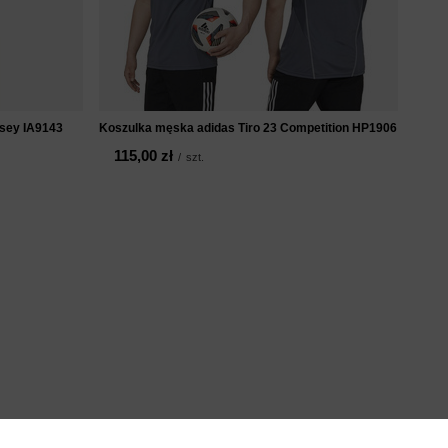
rsey IA9143
Koszulka męska adidas Tiro 23 Competition HP1906
115,00 zł
/
szt.