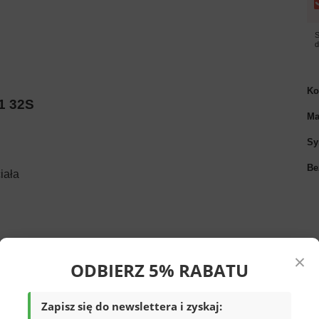
S
Ko
1 32S
Ma
Sy
Be
iała
e rzeczy
×
ODBIERZ 5% RABATU
Zapisz się do newslettera i zyskaj:
fioletowym
wykonane z niezwykle