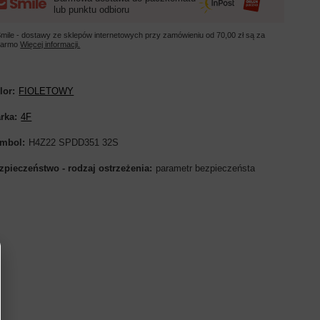
lub punktu odbioru
mile - dostawy ze sklepów internetowych przy zamówieniu od
70,00 zł
są za
darmo
Więcej informacji.
lor
FIOLETOWY
rka
4F
mbol
H4Z22 SPDD351 32S
zpieczeństwo - rodzaj ostrzeżenia
parametr bezpieczeństa