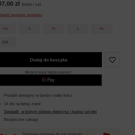
07,00 zł
brutto
/
szt.
rawdź wymiary produktu
XS
S
M
L
XL
XXL
Dodaj do koszyka
Możesz kupić także poprzez:
Produkt dostępny w bardzo małej ilości
14
dni na łatwy zwrot
Sprawdź, w którym sklepie obejrzysz i kupisz od ręki
Bezpieczne zakupy
Darmowa dostawa do paczkomatu