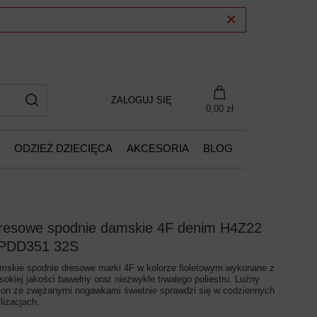
ZALOGUJ SIĘ
0,00 zł
ODZIEŻ DZIECIĘCA
AKCESORIA
BLOG
resowe spodnie damskie 4F denim H4Z22
PDD351 32S
mskie spodnie dresowe marki 4F w kolorze fioletowym wykonane z
sokiej jakości bawełny oraz niezwykle trwałego poliestru. Luźny
son ze zwężanymi nogawkami świetnie sprawdzi się w codziennych
ylizacjach.