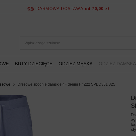
DARMOWA DOSTAWA
od 70,00 zł
ŻOWE
BUTY DZIECIĘCE
ODZIEŻ MĘSKA
ODZIEŻ DAMSKA
resowe
Dresowe spodnie damskie 4F denim H4Z22 SPDD351 32S
D
S
Da
wy
fa
st