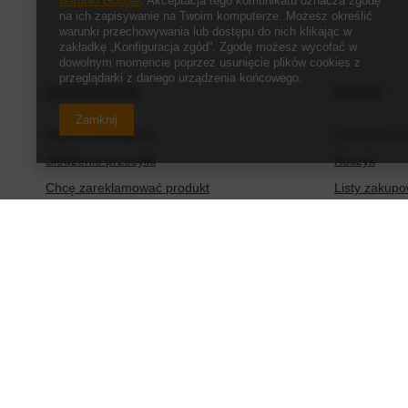
warunki Google
. Akceptacja tego komunikatu oznacza zgodę
na ich zapisywanie na Twoim komputerze. Możesz określić
warunki przechowywania lub dostępu do nich klikając w
zakładkę „Konfiguracja zgód”. Zgodę możesz wycofać w
dowolnym momencie poprzez usunięcie plików cookies z
przeglądarki z danego urządzenia końcowego.
Zamówienia
Konto
Zamknij
Status zamówienia
Zarejestruj s
Śledzenie przesyłki
Koszyk
Chcę zareklamować produkt
Listy zakup
Chcę zwrócić produkt
Lista zakup
Chcę wymienić produkt
Historia tran
Kontakt
Moje rabaty
Newsletter