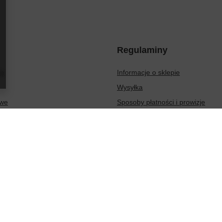
Regulaminy
ię
Informacje o sklepie
Wysyłka
owe
Sposoby płatności i prowizje
ionych produktów
Regulamin
sakcji
Polityka prywatności
Odstąpienie od umowy