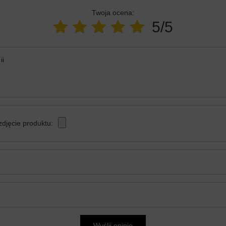
Twoja ocena:
5/5
ii
zdjęcie produktu:
Wyślij opinię