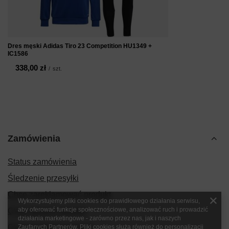
Dres męski Adidas Tiro 23 Competition HU1349 +
IC1586
338,00 zł
/
szt.
Zamówienia
Status zamówienia
Śledzenie przesyłki
Chcę zareklamować produkt
Wykorzystujemy pliki cookies do prawidłowego działania serwisu,
aby oferować funkcje społecznościowe, analizować ruch i prowadzić
Chcę zwrócić produkt
działania marketingowe - zarówno przez nas, jak i naszych
Chcę wymienić produkt
Zaufanych Partnerów. Pliki cookies służą również do personalizacji