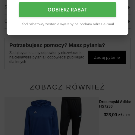
SZCZEGÓŁOWE DANE
ODBIERZ RABAT
OPINIE
(0)
Kod rabatowy zostanie wysłany na podany adres e-mail
Potrzebujesz pomocy? Masz pytania?
Zadaj pytanie a my odpowiemy niezwłocznie,
Zadaj pytanie
najciekawsze pytania i odpowiedzi publikując
dla innych.
ZOBACZ RÓWNIEŻ
Dres męski Adidas T
HS7230
323,00 zł
/
szt.