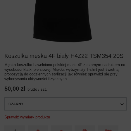
Koszulka męska 4F biały H4Z22 TSM354 20S
Męska koszulka bawełniana polskiej marki 4F z czarnym nadrukiem na
wysokości klatki piersiowej. Miękki, wytrzymały T-shirt jest świetną
propozycją do codziennych stylizacji jak również sprawdzi się przy
wykonywaniu aktywności fizycznych.
50,00 zł
brutto
/
szt.
CZARNY
Sprawdź wymiary produktu
S
M
L
XL
XXL