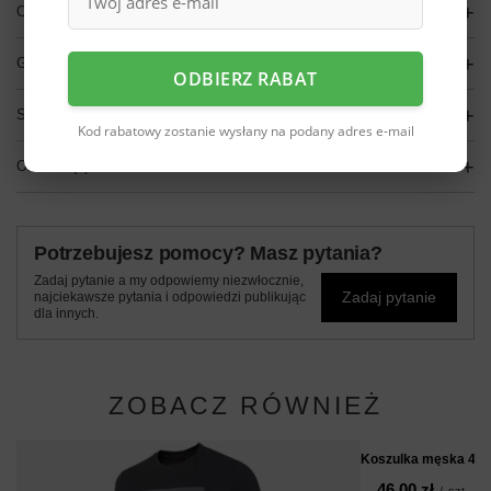
OPIS
GŁÓWNE PARAMETRY
ODBIERZ RABAT
SZCZEGÓŁOWE DANE
Kod rabatowy zostanie wysłany na podany adres e-mail
OPINIE
(0)
Potrzebujesz pomocy? Masz pytania?
Zadaj pytanie a my odpowiemy niezwłocznie,
Zadaj pytanie
najciekawsze pytania i odpowiedzi publikując
dla innych.
ZOBACZ RÓWNIEŻ
Koszulka męska 4F 
46,00 zł
/
szt.