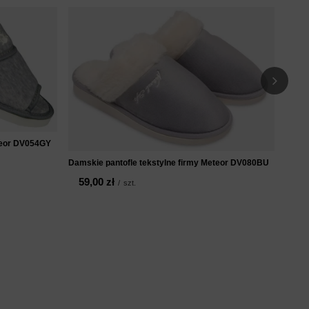
Damsk
brąz
59
teor DV054GY
Damskie pantofle tekstylne firmy Meteor DV080BU
59,00 zł
/
szt.