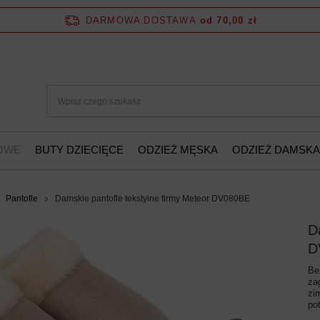
DARMOWA DOSTAWA
od 70,00 zł
ŻOWE
BUTY DZIECIĘCE
ODZIEŻ MĘSKA
ODZIEŻ DAMSKA
Pantofle
Damskie pantofle tekstylne firmy Meteor DV080BE
D
D
Be
za
zi
po