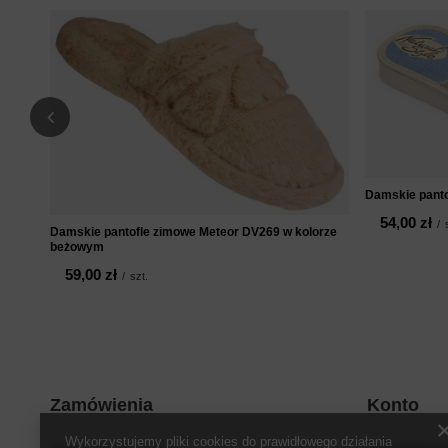
Damskie panto
54,00 zł
/
Damskie pantofle zimowe Meteor DV269 w kolorze
beżowym
59,00 zł
/
szt.
Zamówienia
Konto
Wykorzystujemy pliki cookies do prawidłowego działania