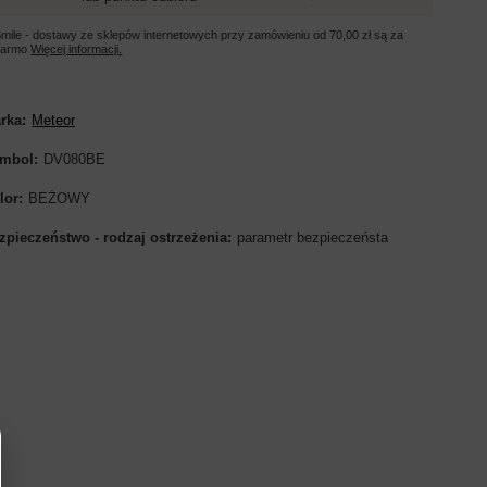
mile - dostawy ze sklepów internetowych przy zamówieniu od
70,00 zł
są za
darmo
Więcej informacji.
rka
Meteor
mbol
DV080BE
lor
BEŻOWY
zpieczeństwo - rodzaj ostrzeżenia
parametr bezpieczeństa