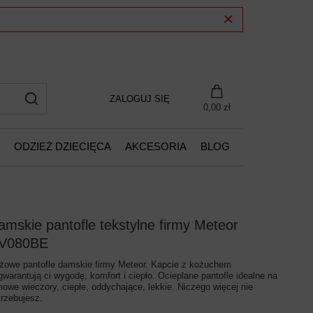
ZALOGUJ SIĘ
0,00 zł
ODZIEŻ DZIECIĘCA
AKCESORIA
BLOG
amskie pantofle tekstylne firmy Meteor
V080BE
żowe pantofle damskie firmy Meteor. Kapcie z kożuchem
gwarantują ci wygodę, komfort i ciepło. Ocieplane pantofle idealne na
mowe wieczory, ciepłe, oddychające, lekkie. Niczego więcej nie
trzebujesz.