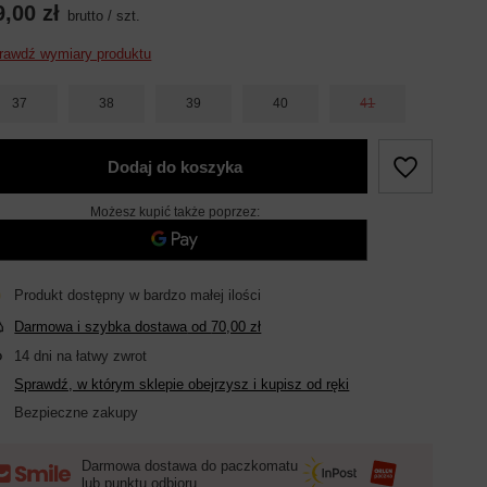
9,00 zł
brutto
/
szt.
rawdź wymiary produktu
37
38
39
40
41
Dodaj do koszyka
Możesz kupić także poprzez:
Produkt dostępny w bardzo małej ilości
Darmowa i szybka dostawa
od
70,00 zł
14
dni na łatwy zwrot
Sprawdź, w którym sklepie obejrzysz i kupisz od ręki
Bezpieczne zakupy
Darmowa dostawa do paczkomatu
lub punktu odbioru