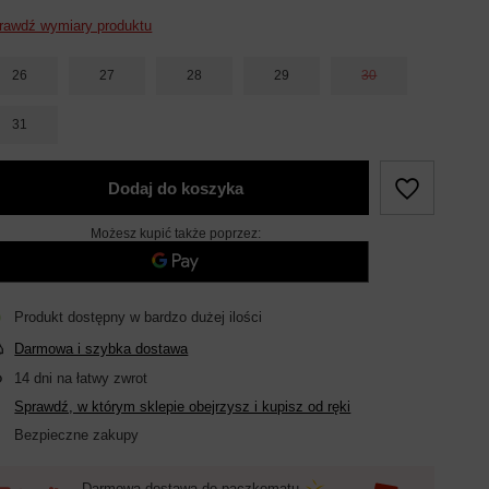
rawdź wymiary produktu
26
27
28
29
30
31
Dodaj do koszyka
Możesz kupić także poprzez:
Produkt dostępny w bardzo dużej ilości
Darmowa i szybka dostawa
14
dni na łatwy zwrot
Sprawdź, w którym sklepie obejrzysz i kupisz od ręki
Bezpieczne zakupy
Darmowa dostawa do paczkomatu