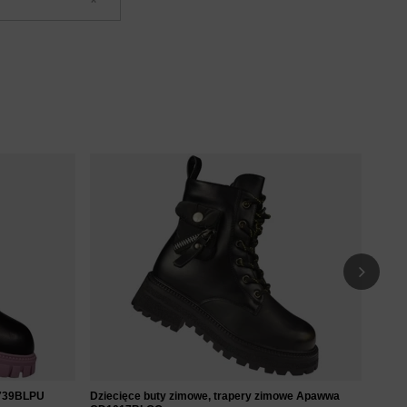
Dziec
poma
55
D739BLPU
Dziecięce buty zimowe, trapery zimowe Apawwa