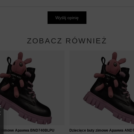
Wyślij opinię
ZOBACZ RÓWNIEŻ
ty zimowe Apawwa BND740BLPU
Dziecięce buty zimowe Apawwa AN