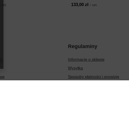
133,00 zł
szt.
/
szt.
Regulaminy
ię
Informacje o sklepie
Wysyłka
owe
Sposoby płatności i prowizje
ionych produktów
Regulamin
sakcji
Polityka prywatności
Odstąpienie od umowy