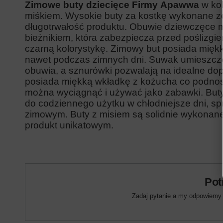
Zimowe buty dziecięce Firmy Apawwa
w ko
miśkiem. Wysokie buty za kostkę wykonane ze
długotrwałość produktu. Obuwie dziewczęce
bieżnikiem, która zabezpiecza przed poślizgie
czarną kolorystykę. Zimowy but posiada mięk
nawet podczas zimnych dni. Suwak umieszczon
obuwia, a sznurówki pozwalają na idealne d
posiada miękką wkładkę z kożucha co podnos
można wyciągnąć i używać jako zabawki. Buty
do
codziennego
użytku
w
chłodniejsze
dni,
sp
zimowym. Buty z
misiem
są solidnie wykonane
produkt unikatowym.
Pot
Zadaj pytanie a my odpowiemy n