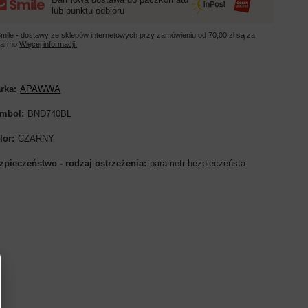
lub punktu odbioru
mile - dostawy ze sklepów internetowych przy zamówieniu od
70,00 zł
są za
darmo
Więcej informacji.
rka
APAWWA
mbol
BND740BL
lor
CZARNY
zpieczeństwo - rodzaj ostrzeżenia
parametr bezpieczeństa