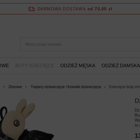
DARMOWA DOSTAWA
od 70,00 zł
ŻOWE
BUTY DZIECIĘCE
ODZIEŻ MĘSKA
ODZIEŻ DAMSKA
Zimowe
Trapery dziewczęce / trzewiki dziewczęce
Dziecięce buty 
D
Dz
Bu
We
to
1