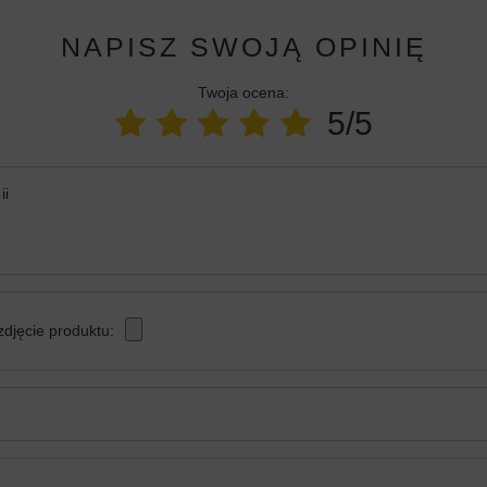
NAPISZ SWOJĄ OPINIĘ
Twoja ocena:
5/5
ii
zdjęcie produktu: