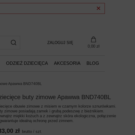
ZALOGUJ SIĘ
0,00 zł
ODZIEŻ DZIECIĘCA
AKCESORIA
BLOG
zimowe Apawwa BND740BL
ziecięce buty zimowe Apawwa BND740BL
iecięce obuwie zimowe z misiem w czarnym kolorze sznurówkami.
ty zimowe posiadają zamek i grubą podeszwę z bieżnikiem.
wnątrz miękki kożuch a z zewnątrz skóra ekologiczna, połączenie
 gwarantuje idealną ochronę przed zimnem.
33,00 zł
brutto
/
szt.