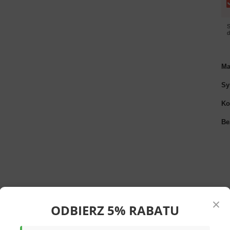
S
Ma
Sy
Ko
Be
×
ODBIERZ 5% RABATU