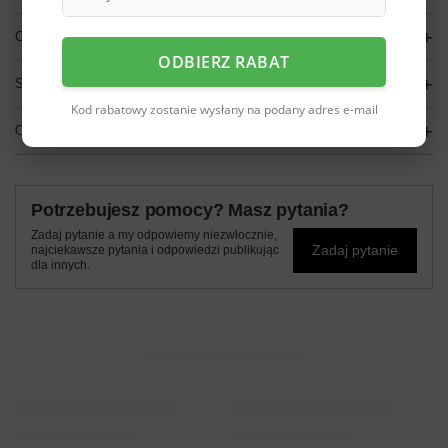
OPIS
ODBIERZ RABAT
SZCZEGÓŁOWE DANE
Kod rabatowy zostanie wysłany na podany adres e-mail
OPINIE
(0)
Potrzebujesz pomocy? Masz pytania?
Zadaj pytanie a my odpowiemy niezwłocznie,
Zadaj pytanie
najciekawsze pytania i odpowiedzi publikując
dla innych.