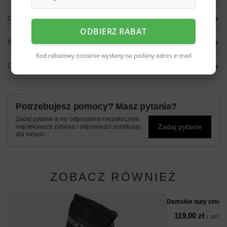
OPIS
ODBIERZ RABAT
SZCZEGÓŁOWE DANE
Kod rabatowy zostanie wysłany na podany adres e-mail
OPINIE
(0)
Potrzebujesz pomocy? Masz pytania?
Zadaj pytanie a my odpowiemy niezwłocznie,
Zadaj pytanie
najciekawsze pytania i odpowiedzi publikując
dla innych.
ZOBACZ RÓWNIEŻ
Damskie buty zimow
119,00 zł
/
szt.