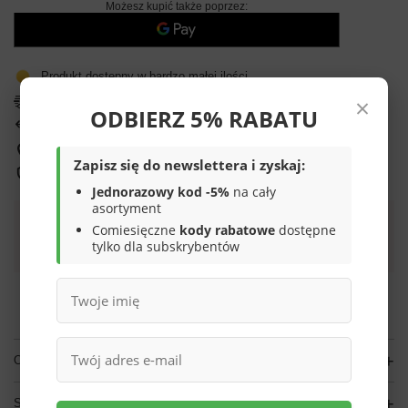
Możesz kupić także poprzez:
Produkt dostępny w bardzo małej ilości
×
Darmowa i szybka dostawa
od
70,00 zł
ODBIERZ 5% RABATU
14
dni na łatwy zwrot
Sprawdź, w którym sklepie obejrzysz i kupisz od ręki
Zapisz się do newslettera i zyskaj:
Bezpieczne zakupy
Jednorazowy kod -5%
na cały
asortyment
Comiesięczne
kody rabatowe
dostępne
Darmowa dostawa do paczkomatu lub punktu
tylko dla subskrybentów
odbioru
Smile - dostawy ze sklepów internetowych przy zamówieniu od
70,00 zł
są za
darmo
Więcej informacji.
OPIS
SZCZEGÓŁOWE DANE