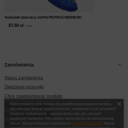
Tenisówki dziecięce ZetPol PIOTRUŚ NIEBIESKI
57,50 zł
/
szt.
Zamówienia
Status zamówienia
Śledzenie przesyłki
Chcę zareklamować produkt
Wykorzystujemy pliki cookies do prawidłowego działania serwisu,
Chcę zwrócić produkt
aby oferować funkcje społecznościowe, analizować ruch i prowadzić
działania marketingowe - zarówno przez nas, jak i naszych
Chcę wymienić produkt
Zaufanych Partnerów. Pliki cookies służą również do personalizacji
Kontakt
reklam. Więcej informacji znajdziesz w
polityce prywatności
. Więcej