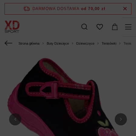
DARMOWA DOSTAWA
od 70,00 zł
Strona główna
Buty Dziecięce
Dziewczęce
Tenisówki
Tenisó