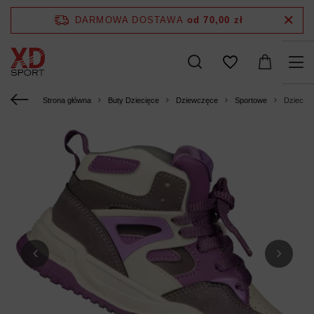
DARMOWA DOSTAWA
od 70,00 zł
Strona główna
Buty Dziecięce
Dziewczęce
Sportowe
Dziecię