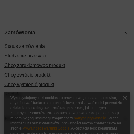
Zamówienia
Status zamówienia
Śledzenie przesyłki
Chcę zareklamować produkt
Chcę zwrócić produkt
Chcę wymienić produkt
Kontakt
Wykorzystujemy pliki cookies do prawidłowego działania serwisu,
aby oferować funkcje społecznościowe, analizować ruch i prowadzić
działania marketingowe - zarówno przez nas, jak i naszych
Zaufanych Partnerów. Pliki cookies służą również do personalizacji
Konto
reklam. Więcej informacji znajdziesz w
polityce prywatności
. Więcej
informacji na temat warunków i prywatności można znaleźć także na
stronie
Prywatność i warunki Google
. Akceptacja tego komunikatu
oznacza zgodę na ich zapisywanie na Twoim komputerze. Możesz