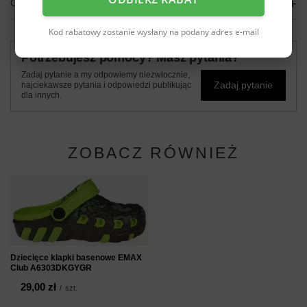
OPINIE
(0)
Kod rabatowy zostanie wysłany na podany adres e-mail
Potrzebujesz pomocy? Masz pytania?
Zadaj pytanie a my odpowiemy niezwłocznie,
Zadaj pytanie
najciekawsze pytania i odpowiedzi publikując
dla innych.
ZOBACZ RÓWNIEŻ
Dziecięce klapki basenowe EMAX
Club A6303DKGYGR
29,00 zł
/
szt.