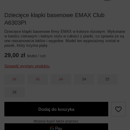
Dziecięce klapki basenowe EMAX Club
A6303PI
Dziecięce klapki basenowe firmy EMAX w kolorze różowym. Wykonane
w bardzo ciekawym i ładnym stylu w całości z pianki, co sprawia że są
one niesamowicie lekkie i wygodne. Model ten wyposażony został w
pasek, który trzyma piętę.
29,00 zł
brutto
/
szt.
Sprawdź wymiary produktu
21
22
23
24
25
26
Dodaj do koszyka
Możesz kupić także poprzez: