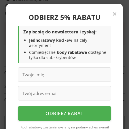
Sprawdź, w którym sklepie obejrzysz i kupisz od ręki
×
Bezpieczne zakupy
ODBIERZ 5% RABATU
Zapisz się do newslettera i zyskaj:
Darmowa dostawa do paczkomatu lub punktu
odbioru
Jednorazowy kod -5%
na cały
asortyment
Smile - dostawy ze sklepów internetowych przy zamówieniu od
70,00 zł
są za
Comiesięczne
kody rabatowe
dostępne
darmo
Więcej informacji.
tylko dla subskrybentów
OPIS
SZCZEGÓŁOWE DANE
OPINIE
(0)
ODBIERZ RABAT
Potrzebujesz pomocy? Masz pytania?
Kod rabatowy zostanie wysłany na podany adres e-mail