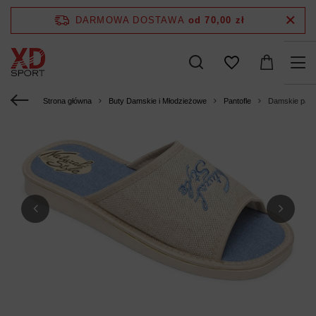
DARMOWA DOSTAWA
od 70,00 zł
Strona główna
Buty Damskie i Młodzieżowe
Pantofle
Damskie pant