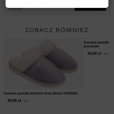
Zadaj pytanie a my odpowiemy niezwłocznie,
Zadaj pytanie
najciekawsze pytania i odpowiedzi publikując
dla innych.
ZOBACZ RÓWNIEŻ
Damskie pantofle te
granatowe
54,00 zł
/
szt.
Damskie pantofle tekstylne firmy Meteor DV080BU
59,00 zł
/
szt.