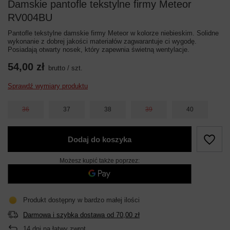
Damskie pantofle tekstylne firmy Meteor
RV004BU
Pantofle tekstylne damskie firmy Meteor w kolorze niebieskim. Solidne
wykonanie z dobrej jakości materiałów zagwarantuje ci wygodę.
Posiadają otwarty nosek, który zapewnia świetną wentylacje.
54,00 zł
brutto
/
szt.
Sprawdź wymiary produktu
36
37
38
39
40
Dodaj do koszyka
Możesz kupić także poprzez:
Produkt dostępny w bardzo małej ilości
Darmowa i szybka dostawa
od
70,00 zł
14
dni na łatwy zwrot