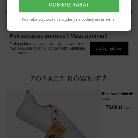
ODBIERZ RABAT
OPINIE
(0)
Kod rabatowy zostanie wysłany na podany adres e-mail
Potrzebujesz pomocy? Masz pytania?
Zadaj pytanie a my odpowiemy niezwłocznie,
Zadaj pytanie
najciekawsze pytania i odpowiedzi publikując
dla innych.
ZOBACZ RÓWNIEŻ
Tenisówki młodzież
białe
73,00 zł
/
szt.