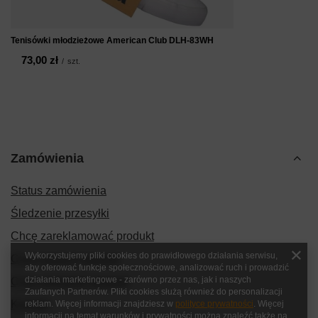
Tenisówki młodzieżowe American Club DLH-83WH
73,00 zł
/
szt.
Zamówienia
Status zamówienia
Śledzenie przesyłki
Chcę zareklamować produkt
Wykorzystujemy pliki cookies do prawidłowego działania serwisu,
Chcę zwrócić produkt
aby oferować funkcje społecznościowe, analizować ruch i prowadzić
działania marketingowe - zarówno przez nas, jak i naszych
Chcę wymienić produkt
Zaufanych Partnerów. Pliki cookies służą również do personalizacji
Kontakt
reklam. Więcej informacji znajdziesz w
polityce prywatności
. Więcej
informacji na temat warunków i prywatności można znaleźć także na