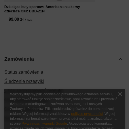
Dziecięce buty sportowe American sneakersy
dziecięce Club BBD-21PI
99,00 zł
/
szt.
Zamówienia
Status zamówienia
Śledzenie przesyłki
Chcę zareklamować produkt
Wykorzystujemy pliki cookies do prawidłowego działania serwisu,
aby oferować funkcje społecznościowe, analizować ruch i prowadzić
Chcę zwrócić produkt
działania marketingowe - zarówno przez nas, jak i naszych
Chcę wymienić produkt
Zaufanych Partnerów. Pliki cookies służą również do personalizacji
reklam. Więcej informacji znajdziesz w
polityce prywatności
. Więcej
Kontakt
informacji na temat warunków i prywatności można znaleźć także na
stronie
Prywatność i warunki Google
. Akceptacja tego komunikatu
oznacza zgodę na ich zapisywanie na Twoim komputerze. Możesz