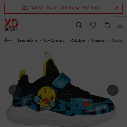
DARMOWA DOSTAWA
od 70,00 zł
Strona główna
Buty Dziecięce
Chłopięce
Sportowe
Dziecięce 