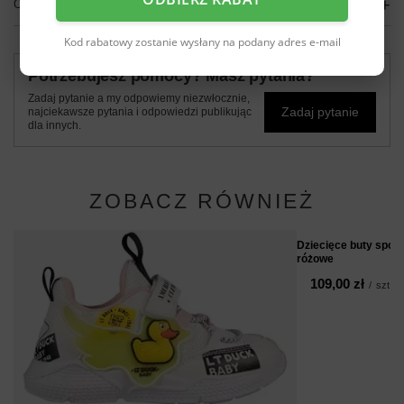
OPINIE
(0)
Kod rabatowy zostanie wysłany na podany adres e-mail
Potrzebujesz pomocy? Masz pytania?
Zadaj pytanie a my odpowiemy niezwłocznie,
Zadaj pytanie
najciekawsze pytania i odpowiedzi publikując
dla innych.
ZOBACZ RÓWNIEŻ
Dziecięce buty spor
różowe
109,00 zł
/
szt.