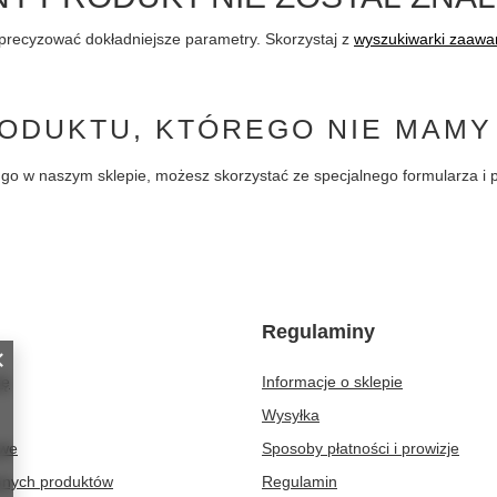
precyzować dokładniejsze parametry. Skorzystaj z
wyszukiwarki zaaw
ODUKTU, KTÓREGO NIE MAMY
pić go w naszym sklepie, możesz skorzystać ze specjalnego formularza 
Regulaminy
ię
Informacje o sklepie
Wysyłka
owe
Sposoby płatności i prowizje
ionych produktów
Regulamin