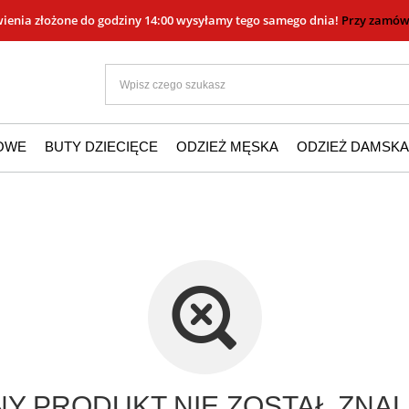
ienia złożone do godziny 14:00 wysyłamy tego samego dnia!
Przy zamówi
ŻOWE
BUTY DZIECIĘCE
ODZIEŻ MĘSKA
ODZIEŻ DAMSKA
Y PRODUKT NIE ZOSTAŁ ZNAL