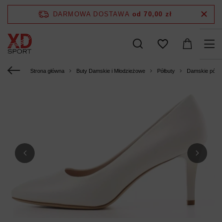
DARMOWA DOSTAWA
od 70,00 zł
Strona główna
Buty Damskie i Młodzieżowe
Półbuty
Damskie półbu