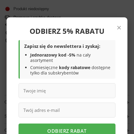
Produkt niedostępny
Darmowa i szybka dostawa
×
14
dni na łatwy zwrot
ODBIERZ 5% RABATU
Ten produkt nie jest dostępny w sklepie stacjonarnym
Bezpieczne zakupy
Zapisz się do newslettera i zyskaj:
Jednorazowy kod -5%
na cały
asortyment
Darmowa dostawa do paczkomatu lub punktu
odbioru
Comiesięczne
kody rabatowe
dostępne
tylko dla subskrybentów
Smile - dostawy ze sklepów internetowych przy zamówieniu od
70,00 zł
są za
darmo
Więcej informacji.
OPIS
SZCZEGÓŁOWE DANE
ODBIERZ RABAT
OPINIE
(0)