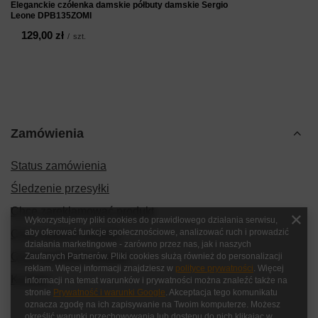
Eleganckie czółenka damskie półbuty damskie Sergio
Leone DPB135ZOMI
129,00 zł
/
szt.
Zamówienia
Status zamówienia
Śledzenie przesyłki
Chcę zareklamować produkt
Wykorzystujemy pliki cookies do prawidłowego działania serwisu,
aby oferować funkcje społecznościowe, analizować ruch i prowadzić
Chcę zwrócić produkt
działania marketingowe - zarówno przez nas, jak i naszych
Chcę wymienić produkt
Zaufanych Partnerów. Pliki cookies służą również do personalizacji
reklam. Więcej informacji znajdziesz w
polityce prywatności
. Więcej
Kontakt
informacji na temat warunków i prywatności można znaleźć także na
stronie
Prywatność i warunki Google
. Akceptacja tego komunikatu
oznacza zgodę na ich zapisywanie na Twoim komputerze. Możesz
określić warunki przechowywania lub dostępu do nich klikając w