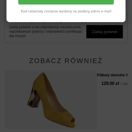
Kod rabatowy zostanie wysłany na podany adres e-mail
Potrzebujesz pomocy? Masz pytania?
Zadaj pytanie a my odpowiemy niezwłocznie,
Zadaj pytanie
najciekawsze pytania i odpowiedzi publikując
dla innych.
ZOBACZ RÓWNIEŻ
Półbuty damskie Se
129,00 zł
/
szt.