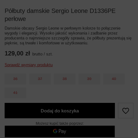
Półbuty damskie Sergio Leone D1336PE
perłowe
Damskie obcasy Sergio Leone w perłowym kolorze to połączenie
wygody i elegancji. Wysoko jakość wykonania i zadbanie przez
producenta o najmniejsze szczegóły sprawia, że półbuty prezentują się
pięknie, są trwałe i komfortowe w użytkowaniu.
129,00 zł
brutto
/
szt.
Sprawdź wymiary produktu
36
37
38
39
40
41
Dodaj do koszyka
Możesz kupić także poprzez: