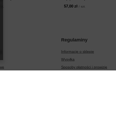
57,00 zł
szt.
/
szt.
Regulaminy
ię
Informacje o sklepie
Wysyłka
owe
Sposoby płatności i prowizje
ionych produktów
Regulamin
sakcji
Polityka prywatności
Odstąpienie od umowy