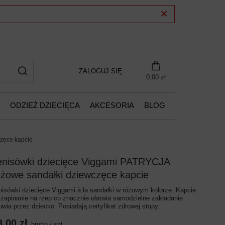
ZALOGUJ SIĘ
0,00 zł
ODZIEŻ DZIECIĘCA
AKCESORIA
BLOG
zęce kapcie
enisówki dziecięce Viggami PATRYCJA
óżowe sandałki dziewczęce kapcie
nisówki dziecięce Viggami à la sandałki w różowym kolorze. Kapcie
 zapinanie na rzep co znacznie ułatwia samodzielne zakładanie
uwia przez dziecko. Posiadają certyfikat zdrowej stopy.
8,00 zł
brutto
/
szt.