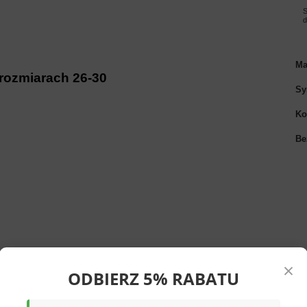
S
Ma
ozmiarach 26-30
Sy
Ko
Be
×
ODBIERZ 5% RABATU
w różowym kolorze. Posiadają elastyczną