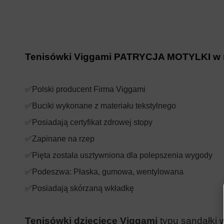
Tenisówki Viggami PATRYCJA MOTYLKI w r
✅Polski producent Firma Viggami
✅Buciki wykonane z materiału tekstylnego
✅Posiadają certyfikat zdrowej stopy
✅Zapinane na rzep
✅Pięta została usztywniona dla polepszenia wygody
✅Podeszwa: Płaska, gumowa, wentylowana
✅Posiadają skórzaną wkładkę
Tenisówki dziecięce Viggami
typu
sandałki