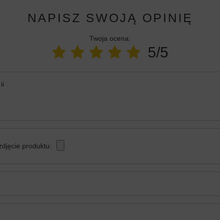
NAPISZ SWOJĄ OPINIĘ
Twoja ocena:
5/5
ii
zdjęcie produktu: