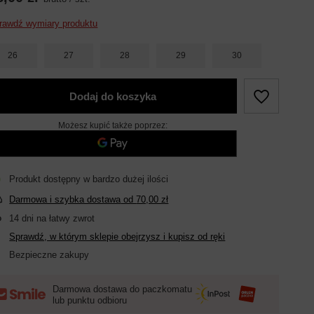
rawdź wymiary produktu
26
27
28
29
30
Dodaj do koszyka
Możesz kupić także poprzez:
Produkt dostępny w bardzo dużej ilości
Darmowa i szybka dostawa
od
70,00 zł
14
dni na łatwy zwrot
Sprawdź, w którym sklepie obejrzysz i kupisz od ręki
Bezpieczne zakupy
Darmowa dostawa do paczkomatu
lub punktu odbioru