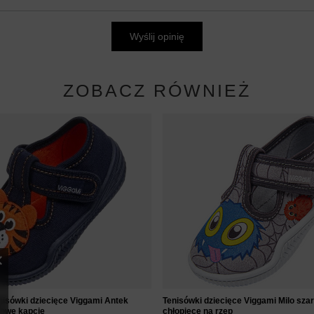
Wyślij opinię
ZOBACZ RÓWNIEŻ
nisówki dziecięce Viggami Antek
Tenisówki dziecięce Viggami Milo sza
towe kapcie
chłopięce na rzep