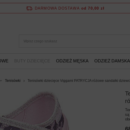
DARMOWA DOSTAWA
od 70,00 zł
ŻOWE
BUTY DZIECIĘCE
ODZIEŻ MĘSKA
ODZIEŻ DAMSKA
Tenisówki
Tenisówki dziecięce Viggami PATRYCJA różowe sandałki dziewc
T
r
Te
są
ob
6