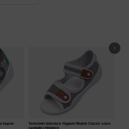
Tenis
kapci
54
re kapcie
Tenisówki dziecięce Viggami Wojtek Classic szare
sandałki chłopięce