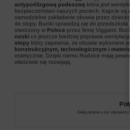
antypoślizgową podeszwę
która jest wenty
bezpieczeństwo naszych pociech. Kapcie są
samodzielne zakładanie obuwia przez dzieck
do stopy. Buciki sprawdzą się do przedszkola 
stworzony w
Polsce
przez firmę Viggami. Buc
noski
co jeszcze bardziej poprawia wentylac
stopy
który zapewnia, że obuwie wykonane j
konstrukcyjnym, technologicznym i mater
estetycznie. Dzięki niemu Rodzice mają pewnoś
właściwie się rozwijają.
Pot
Zadaj pytanie a my odpowiemy n