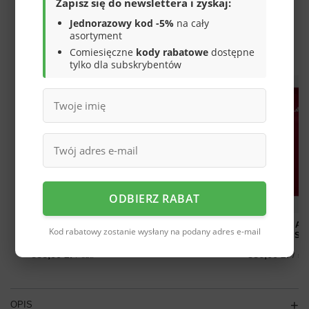
Zapisz się do newslettera i zyskaj:
darmo
Więcej informacji.
Jednorazowy kod -5%
na cały
asortyment
OSZCZĘDŹ KUPUJĄC WIĘCEJ
Comiesięczne
kody rabatowe
dostępne
tylko dla subskrybentów
ODBIERZ RABAT
Dres męski Adidas Tiro 23 Competition
Dres męski Adi
Kod rabatowy zostanie wysłany na podany adres e-mail
HK8055 + IC1586
HK8055 + HS3
338,00 zł
336,00 zł
/
szt.
/
szt
OPIS