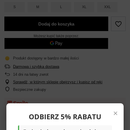
S
M
L
XL
XXL
Dodaj do koszyka
Możesz kupić także poprzez:
Produkt dostępny w bardzo małej ilości
Darmowa i szybka dostawa
14
dni na łatwy zwrot
Sprawdź, w którym sklepie obejrzysz i kupisz od ręki
Bezpieczne zakupy
Darmowa dostawa do paczkomatu lub punktu
×
ODBIERZ 5% RABATU
odbioru
Smile - dostawy ze sklepów internetowych przy zamówieniu od
70,00 zł
są za