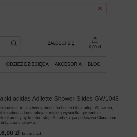
ZALOGUJ SIĘ
0,00 zł
ODZIEŻ DZIECIĘCA
AKCESORIA
BLOG
lapki adidas Adilette Shower Slides GW1048
apki adidas to niezbędny model na basen i letni urlop. Wsuwana,
ybkoschnąca konstrukcja z miękką wyściółką gwarantuje
zkonkurencyjny komfort stóp. Amortyzująca podeszwa Cloudfoam.
ntetyczna cholewka.
16,00 zł
brutto
/
szt.