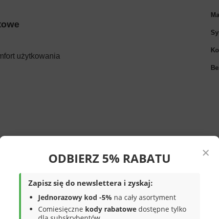
Ma
atowe
Sy
Ko
mfort użytkowania
Be
×
ODBIERZ 5% RABATU
ides
, zachowują kultowy styl jednocześnie
trzymały posiada szybkoschnącą
Zapisz się do newslettera i zyskaj:
n, pod prysznic po treningu czy wypad na
Jednorazowy kod -5%
na cały asortyment
tyzuje, w połączeniu z pojedynczym
Comiesięczne
kody rabatowe
dostępne tylko
ę
tworzą idealne połączenie które
dla subskrybentów