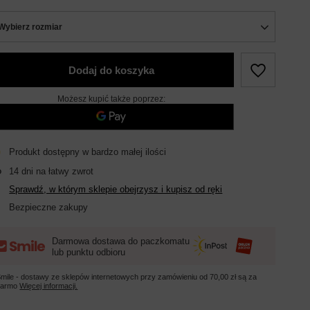
Wybierz rozmiar
Dodaj do koszyka
Możesz kupić także poprzez:
Produkt dostępny w bardzo małej ilości
14
dni na łatwy zwrot
Sprawdź, w którym sklepie obejrzysz i kupisz od ręki
Bezpieczne zakupy
Darmowa dostawa do paczkomatu
lub punktu odbioru
mile - dostawy ze sklepów internetowych przy zamówieniu od
70,00 zł
są za
darmo
Więcej informacji.