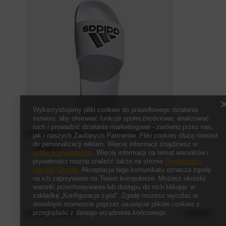
Wykorzystujemy pliki cookies do prawidłowego działania
serwisu, aby oferować funkcje społecznościowe, analizować
ruch i prowadzić działania marketingowe - zarówno przez nas,
Klapki adidas Adilette Shower Slides białe GZ3775
jak i naszych Zaufanych Partnerów. Pliki cookies służą również
do personalizacji reklam. Więcej informacji znajdziesz w
116,00 zł
/
szt.
polityce prywatności
. Więcej informacji na temat warunków i
prywatności można znaleźć także na stronie
Prywatność i
warunki Google
. Akceptacja tego komunikatu oznacza zgodę
na ich zapisywanie na Twoim komputerze. Możesz określić
warunki przechowywania lub dostępu do nich klikając w
zakładkę „Konfiguracja zgód”. Zgodę możesz wycofać w
dowolnym momencie poprzez usunięcie plików cookies z
Zamówienia
Konto
przeglądarki z danego urządzenia końcowego.