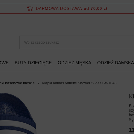
DARMOWA DOSTAWA
od 70,00 zł
ŻOWE
BUTY DZIECIĘCE
ODZIEŻ MĘSKA
ODZIEŻ DAMSKA
pki basenowe męskie
Klapki adidas Adilette Shower Slides GW1048
K
Kl
sz
be
Sy
1