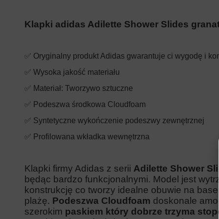
Klapki adidas Adilette Shower Slides gran
✅ Oryginalny produkt Adidas gwarantuje ci wygodę i ko
✅ Wysoka jakość materiału
✅ Materiał:
Tworzywo sztuczne
✅
Podeszwa środkowa Cloudfoam
✅
Syntetyczne wykończenie podeszwy z
ewnętrznej
✅
Profilowana wkładka wewnętrzna
Klapki firmy Adidas z serii
Adilette Shower Sl
będąc bardzo funkcjonalnymi. Model jest wy
konstrukcję co tworzy idealne obuwie na base
plażę.
Podeszwa Cloudfoam
doskonale amor
szerokim
paskiem który dobrze trzyma stop