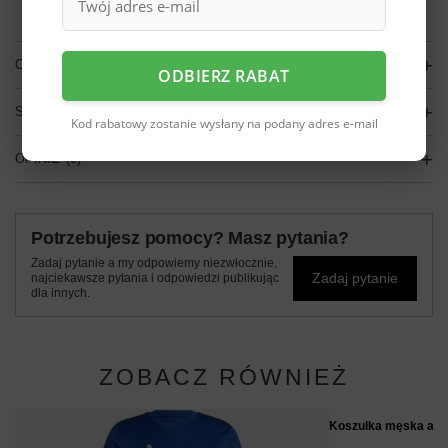
darmo
Więcej informacji.
OPIS
ODBIERZ RABAT
SZCZEGÓŁOWE DANE
Kod rabatowy zostanie wysłany na podany adres e-mail
OPINIE
(0)
Potrzebujesz pomocy? Masz pytania?
Zadaj pytanie a my odpowiemy niezwłocznie,
Zadaj pytanie
najciekawsze pytania i odpowiedzi publikując
dla innych.
ZOBACZ RÓWNIEŻ
Koszulka męska adid