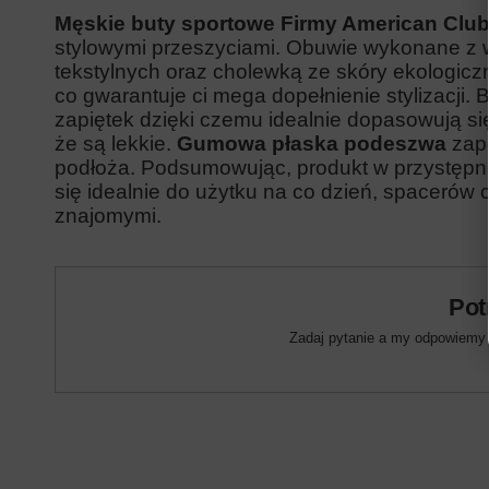
Męskie buty sportowe Firmy American Clu
stylowymi przeszyciami. Obuwie wykonane z w
tekstylnych oraz cholewką ze skóry ekologicz
co gwarantuje ci mega dopełnienie stylizacji.
zapiętek dzięki czemu idealnie dopasowują się
że są lekkie.
Gumowa płaska podeszwa
zap
podłoża. Podsumowując, produkt w przystępnej
się idealnie do użytku na co dzień, spaceró
znajomymi.
Pot
Zadaj pytanie a my odpowiemy n