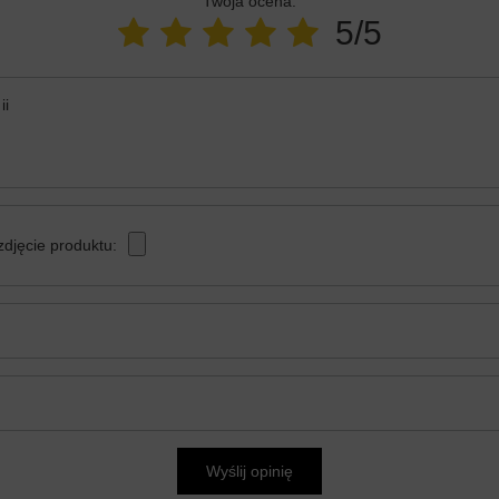
Twoja ocena:
5/5
ii
zdjęcie produktu:
Wyślij opinię