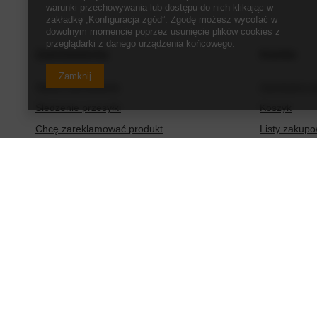
warunki przechowywania lub dostępu do nich klikając w
zakładkę „Konfiguracja zgód”. Zgodę możesz wycofać w
dowolnym momencie poprzez usunięcie plików cookies z
przeglądarki z danego urządzenia końcowego.
Zamówienia
Konto
Zamknij
Status zamówienia
Zarejestruj s
Śledzenie przesyłki
Koszyk
Chcę zareklamować produkt
Listy zakup
Chcę zwrócić produkt
Lista zakup
Chcę wymienić produkt
Historia tran
Kontakt
Moje rabaty
Newsletter