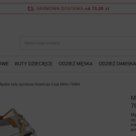
DARMOWA DOSTAWA
od 70,00 zł
ŻOWE
BUTY DZIECIĘCE
ODZIEŻ MĘSKA
ODZIEŻ DAMSKA
Męskie buty sportowe American Club MRH-76WH
M
7
Mę
wy
ma
pr