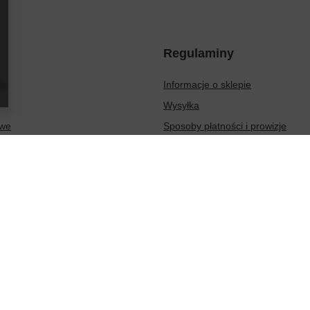
Regulaminy
ię
Informacje o sklepie
Wysyłka
owe
Sposoby płatności i prowizje
ionych produktów
Regulamin
sakcji
Polityka prywatności
Odstąpienie od umowy