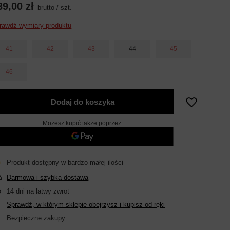
39,00 zł
brutto
/
szt.
rawdź wymiary produktu
41
42
43
44
45
46
Dodaj do koszyka
Możesz kupić także poprzez:
Produkt dostępny w bardzo małej ilości
Darmowa i szybka dostawa
14
dni na łatwy zwrot
Sprawdź, w którym sklepie obejrzysz i kupisz od ręki
Bezpieczne zakupy