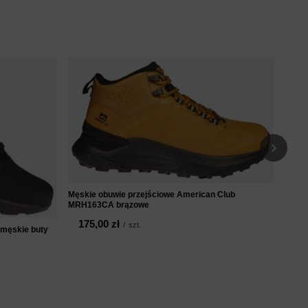
Męski
grana
13
Męskie obuwie przejściowe American Club
MRH163CA brązowe
175,00 zł
/
szt.
 męskie buty