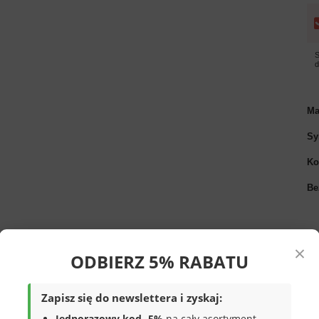
S
Ma
Sy
Ko
Be
×
ODBIERZ 5% RABATU
Zapisz się do newslettera i zyskaj:
Jednorazowy kod -5%
na cały asortyment