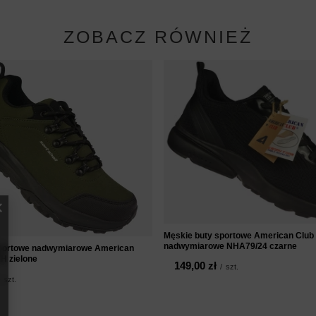
ZOBACZ RÓWNIEŻ
Męskie buty sportowe American Club
nadwymiarowe NHA79/24 czarne
sportowe nadwymiarowe American
H zielone
149,00 zł
/
szt.
szt.