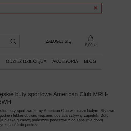
ZALOGUJ SIĘ
0,00 zł
ODZIEŻ DZIECIĘCA
AKCESORIA
BLOG
ęskie buty sportowe American Club MRH-
6WH
skie buty sportowe Firmy American Club w kolorze białym. Stylowe
godne i lekkie obuwie, wiązane, posiada sztywny zapiętek. Buty
ją płaską gumową podeszwę podeszwę z co zapewnia dobrą
zyczepność do podłoża.