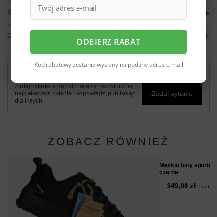
SZCZEGÓŁOWE DANE
OPINIE
(0)
ODBIERZ RABAT
Kod rabatowy zostanie wysłany na podany adres e-mail
Potrzebujesz pomocy? Masz pytania?
Zadaj pytanie a my odpowiemy niezwłocznie,
Zadaj pytanie
najciekawsze pytania i odpowiedzi publikując
dla innych.
ZOBACZ RÓWNIEŻ
Męskie buty sporto
czarne
149,00 zł
/
szt.