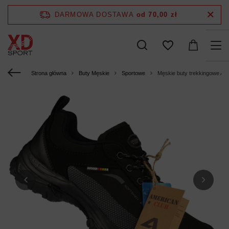
DARMOWA DOSTAWA
od 70,00 zł
Strona główna
Buty Męskie
Sportowe
Męskie buty trekkingowe Am