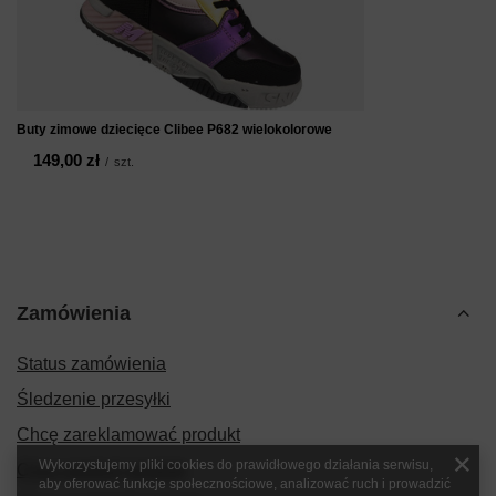
Buty zimowe dziecięce Clibee P682 wielokolorowe
149,00 zł
/
szt.
Zamówienia
Status zamówienia
Śledzenie przesyłki
Chcę zareklamować produkt
Wykorzystujemy pliki cookies do prawidłowego działania serwisu,
Chcę zwrócić produkt
aby oferować funkcje społecznościowe, analizować ruch i prowadzić