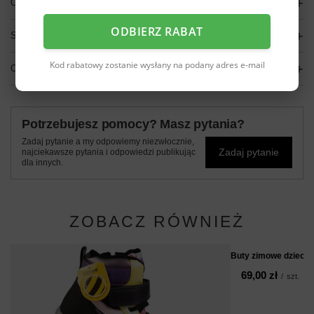
OPIS
ODBIERZ RABAT
SZCZEGÓŁOWE DANE
Kod rabatowy zostanie wysłany na podany adres e-mail
OPINIE
(0)
Potrzebujesz pomocy? Masz pytania?
Zadaj pytanie a my odpowiemy niezwłocznie,
Zadaj pytanie
najciekawsze pytania i odpowiedzi publikując
dla innych.
ZOBACZ RÓWNIEŻ
Buty zimowe dziecię
69,00 zł
/
szt.