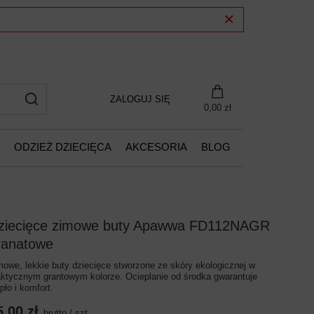
ZALOGUJ SIĘ
0,00 zł
ODZIEŻ DZIECIĘCA
AKCESORIA
BLOG
ziecięce zimowe buty Apawwa FD112NAGR
ranatowe
mowe, lekkie buty dziecięce stworzone ze skóry ekologicznej w
aktycznym grantowym kolorze. Ocieplanie od środka gwarantuje
pło i komfort.
5,00 zł
brutto
/
szt.