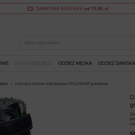
DARMOWA DOSTAWA
od 70,00 zł
ŻOWE
BUTY DZIECIĘCE
ODZIEŻ MĘSKA
ODZIEŻ DAMSKA
wlęce
Dziecięce zimowe buty Apawwa FD112NAGR granatowe
D
g
Zi
pr
cie
5