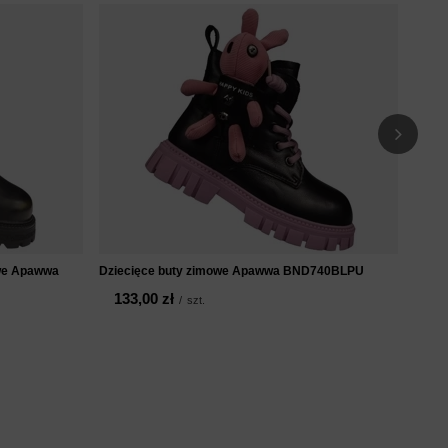
Dziec
12
owe Apawwa
Dziecięce buty zimowe Apawwa BND740BLPU
133,00 zł
/
szt.