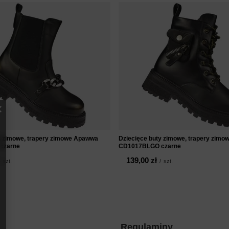
y zimowe, trapery zimowe Apawwa
Dziecięce buty zimowe, trapery zim
czarne
CD1017BLGO czarne
139,00 zł
szt.
/
szt.
Regulaminy