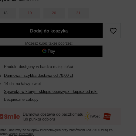
18
19
20
21
Dodaj do koszyka
Możesz kupić także poprzez:
Produkt dostępny w bardzo małej ilości
Darmowa i szybka dostawa
od
70,00 zł
14
dni na łatwy zwrot
Sprawdź, w którym sklepie obejrzysz i kupisz od ręki
Bezpieczne zakupy
Darmowa dostawa do paczkomatu
lub punktu odbioru
mile - dostawy ze sklepów internetowych przy zamówieniu od
70,00 zł
są za
darmo
Więcej informacji.