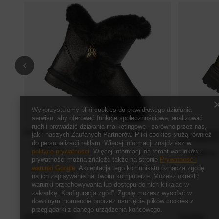
Wykorzystujemy pliki cookies do prawidłowego działania
serwisu, aby oferować funkcje społecznościowe, analizować
ruch i prowadzić działania marketingowe - zarówno przez nas,
Dziecięce zimowe buty APAWWA BN220BL czarne
Dziecięce but
jak i naszych Zaufanych Partnerów. Pliki cookies służą również
CD1018BLGO 
do personalizacji reklam. Więcej informacji znajdziesz w
149,00 zł
/
szt.
polityce prywatności
. Więcej informacji na temat warunków i
139,00 zł
/
prywatności można znaleźć także na stronie
Prywatność i
warunki Google
. Akceptacja tego komunikatu oznacza zgodę
na ich zapisywanie na Twoim komputerze. Możesz określić
warunki przechowywania lub dostępu do nich klikając w
zakładkę „Konfiguracja zgód”. Zgodę możesz wycofać w
dowolnym momencie poprzez usunięcie plików cookies z
przeglądarki z danego urządzenia końcowego.
Zamówienia
Konto