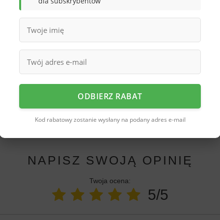
dla subskrybentów
rodukt ten bardzo praktycznym.
 sposób sprawdzą się w jesienne oraz
odszych.
ODBIERZ RABAT
rzebujesz pomocy? Masz pytania?
Zadaj py
iezwłocznie, najciekawsze pytania i odpowiedzi publikując
Kod rabatowy zostanie wysłany na podany adres e-mail
dla innych.
NAPISZ SWOJĄ OPINIĘ
Twoja ocena:
5/5