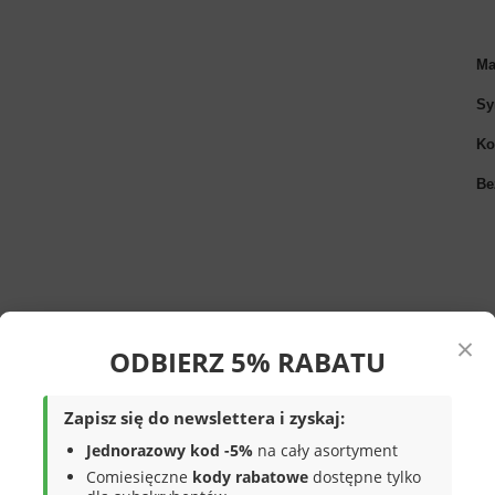
Ma
Sy
Ko
Be
×
ODBIERZ 5% RABATU
lorze
granatowym z zielonymi dodatkami.
Zapisz się do newslettera i zyskaj:
wnątrz miękkim kożuszkiem. Pozwala to na
Jednorazowy kod -5%
na cały asortyment
 Rzep ułatwia szybkie i sprawne
Comiesięczne
kody rabatowe
dostępne tylko
ty są lekkie i komfortowe
. Ciemna