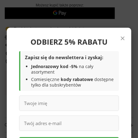
Możesz kupić także poprzez:
Produkt dostępny w bardzo małej ilości
×
Darmowa i szybka dostawa
ODBIERZ 5% RABATU
14
dni na łatwy zwrot
Sprawdź, w którym sklepie obejrzysz i kupisz od ręki
Zapisz się do newslettera i zyskaj:
Bezpieczne zakupy
Jednorazowy kod -5%
na cały
asortyment
Comiesięczne
kody rabatowe
dostępne
Darmowa dostawa do paczkomatu lub punktu
tylko dla subskrybentów
odbioru
Smile - dostawy ze sklepów internetowych przy zamówieniu od
70,00 zł
są za
darmo
Więcej informacji.
OPIS