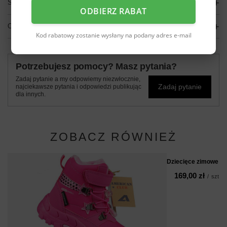
SZCZEGÓŁOWE DANE
ODBIERZ RABAT
OPINIE
(0)
Kod rabatowy zostanie wysłany na podany adres e-mail
Potrzebujesz pomocy? Masz pytania?
Zadaj pytanie a my odpowiemy niezwłocznie,
Zadaj pytanie
najciekawsze pytania i odpowiedzi publikując
dla innych.
ZOBACZ RÓWNIEŻ
Dziecięce zimowe b
169,00 zł
/
szt.