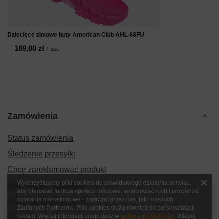
Dziecięce zimowe buty American Club AHL-68FU
169,00 zł
/
szt.
Zamówienia
Status zamówienia
Śledzenie przesyłki
Chcę zareklamować produkt
Wykorzystujemy pliki cookies do prawidłowego działania serwisu,
Chcę zwrócić produkt
aby oferować funkcje społecznościowe, analizować ruch i prowadzić
działania marketingowe - zarówno przez nas, jak i naszych
Chcę wymienić produkt
Zaufanych Partnerów. Pliki cookies służą również do personalizacji
Kontakt
reklam. Więcej informacji znajdziesz w
polityce prywatności
. Więcej