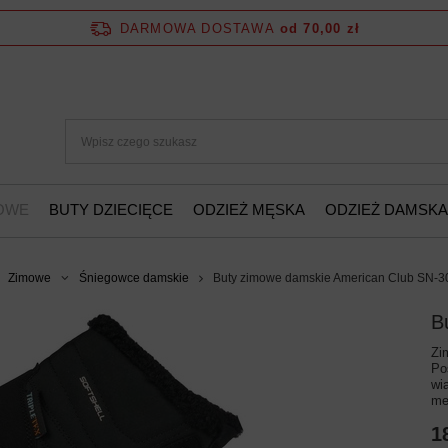
DARMOWA DOSTAWA
od 70,00 zł
ŻOWE
BUTY DZIECIĘCE
ODZIEŻ MĘSKA
ODZIEŻ DAMSKA
Zimowe
Śniegowce damskie
Buty zimowe damskie American Club SN-
B
Zi
Po
wi
me
1