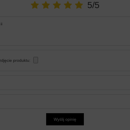
5/5
ii
zdjęcie produktu:
Wyślij opinię