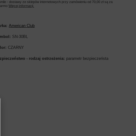
mile - dostawy ze sklepów internetowych przy zamówieniu od
70,00 zł
są za
darmo
Więcej informacji.
rka
American Club
mbol
SN-30BL
lor
CZARNY
zpieczeństwo - rodzaj ostrzeżenia
parametr bezpieczeństa