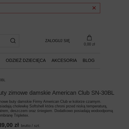
ZALOGUJ SIĘ
0,00 zł
ODZIEŻ DZIECIĘCA
AKCESORIA
BLOG
30BL
uty zimowe damskie American Club SN-30BL
mowe buty damskie Firmy American Club w kolorze czarnym.
siadają cholewkę Softshell która chroni przed niską temperaturą,
atrem, deszczem oraz śniegiem. Dodatkowo posiadają wodoodporną
mbranę Tripletex.
89,00 zł
brutto
/
szt.