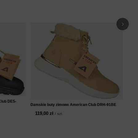
Zimow
DHL14
19
Club DES-
Damskie buty zimowe American Club DRH-91BE
119,00 zł
/
szt.