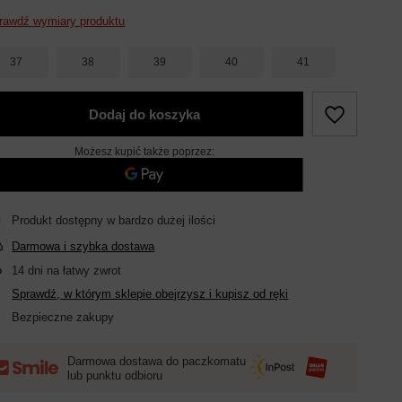
rawdź wymiary produktu
37
38
39
40
41
Dodaj do koszyka
Możesz kupić także poprzez:
Produkt dostępny w bardzo dużej ilości
Darmowa i szybka dostawa
14
dni na łatwy zwrot
Sprawdź, w którym sklepie obejrzysz i kupisz od ręki
Bezpieczne zakupy
Darmowa dostawa do paczkomatu
lub punktu odbioru