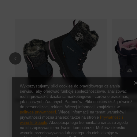
Wykorzystujemy pliki cookies do prawidłowego działania
serwisu, aby oferować funkcje społecznościowe, analizować
ruch i prowadzić działania marketingowe - zarówno przez nas,
Dziecięce zimowe buty American Club SN-17NA
Dziecięce zim
jak i naszych Zaufanych Partnerów. Pliki cookies służą również
do personalizacji reklam. Więcej informacji znajdziesz w
179,00 zł
169,00 zł
/
szt.
/
polityce prywatności
. Więcej informacji na temat warunków i
prywatności można znaleźć także na stronie
Prywatność i
warunki Google
. Akceptacja tego komunikatu oznacza zgodę
na ich zapisywanie na Twoim komputerze. Możesz określić
warunki przechowywania lub dostępu do nich klikając w