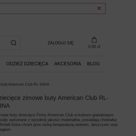
ZALOGUJ SIĘ
0,00 zł
ODZIEŻ DZIECIĘCA
AKCESORIA
BLOG
 buty American Club RL-93NA
ziecięce zimowe buty American Club RL-
3NA
mowe buty dziecięce Firmy American Club w kolorze granatowym.
stały wykonane z wysokiej jakości materiałów, posiadają cholewkę
ftshell która chroni prze niską temperaturą wiatrem, deszczem oraz
iegiem.