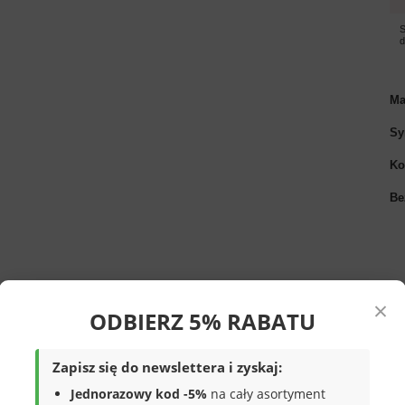
S
Ma
Sy
Ko
Be
×
ODBIERZ 5% RABATU
Zapisz się do newslettera i zyskaj:
b
w kolorze
granatowym. Obuwie solidne,
Jednorazowy kod -5%
na cały asortyment
 wykonane z wysokiej jakości materiałów,