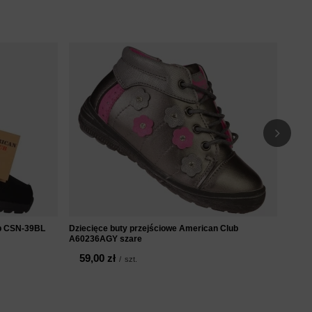
Zimow
dziec
11
ub CSN-39BL
Dziecięce buty przejściowe American Club
A60236AGY szare
59,00 zł
/
szt.