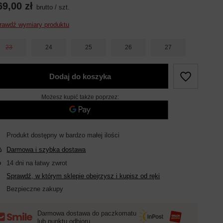
69,00 zł
brutto
/
szt.
rawdź wymiary produktu
23
24
25
26
27
Dodaj do koszyka
Możesz kupić także poprzez:
Produkt dostępny w bardzo małej ilości
Darmowa i szybka dostawa
14
dni na łatwy zwrot
Sprawdź, w którym sklepie obejrzysz i kupisz od ręki
Bezpieczne zakupy
Darmowa dostawa do paczkomatu
lub punktu odbioru