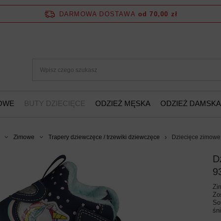
DARMOWA DOSTAWA
od 70,00 zł
ŻOWE
BUTY DZIECIĘCE
ODZIEŻ MĘSKA
ODZIEŻ DAMSKA
Zimowe
Trapery dziewczęce / trzewiki dziewczęce
Dziecięce zimowe
D
9
Zi
Zo
So
śn