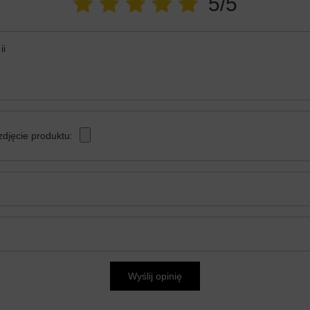
5/5
ii
zdjęcie produktu:
Wyślij opinię