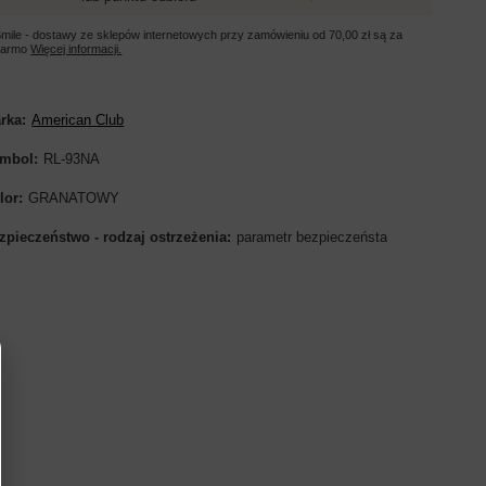
mile - dostawy ze sklepów internetowych przy zamówieniu od
70,00 zł
są za
darmo
Więcej informacji.
rka
American Club
mbol
RL-93NA
lor
GRANATOWY
zpieczeństwo - rodzaj ostrzeżenia
parametr bezpieczeństa