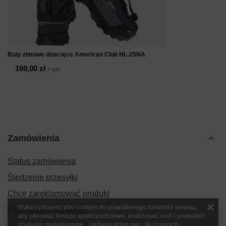
Buty zimowe dziecięce American Club HL-25NA
169,00 zł
/
szt.
Zamówienia
Status zamówienia
Śledzenie przesyłki
Chcę zareklamować produkt
Wykorzystujemy pliki cookies do prawidłowego działania serwisu,
Chcę zwrócić produkt
aby oferować funkcje społecznościowe, analizować ruch i prowadzić
działania marketingowe - zarówno przez nas, jak i naszych
Chcę wymienić produkt