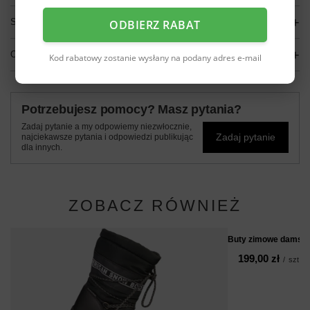
SZCZEGÓŁOWE DANE
ODBIERZ RABAT
OPINIE
(0)
Kod rabatowy zostanie wysłany na podany adres e-mail
Potrzebujesz pomocy? Masz pytania?
Zadaj pytanie a my odpowiemy niezwłocznie,
Zadaj pytanie
najciekawsze pytania i odpowiedzi publikując
dla innych.
ZOBACZ RÓWNIEŻ
Buty zimowe damski
199,00 zł
/
szt.