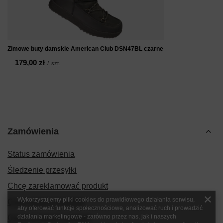
Zimowe buty damskie American Club DSN47BL czarne
179,00 zł
/
szt.
Zamówienia
Status zamówienia
Śledzenie przesyłki
Chcę zareklamować produkt
Wykorzystujemy pliki cookies do prawidłowego działania serwisu,
Chcę zwrócić produkt
aby oferować funkcje społecznościowe, analizować ruch i prowadzić
działania marketingowe - zarówno przez nas, jak i naszych
Chcę wymienić produkt