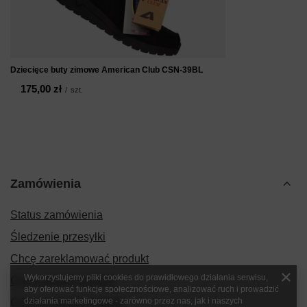
Dziecięce buty zimowe American Club CSN-39BL
175,00 zł
/
szt.
Zamówienia
Status zamówienia
Śledzenie przesyłki
Chcę zareklamować produkt
Wykorzystujemy pliki cookies do prawidłowego działania serwisu,
Chcę zwrócić produkt
aby oferować funkcje społecznościowe, analizować ruch i prowadzić
działania marketingowe - zarówno przez nas, jak i naszych
Chcę wymienić produkt