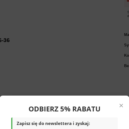
S
Ma
6-36
Sy
Ko
Be
×
ODBIERZ 5% RABATU
Zapisz się do newslettera i zyskaj: