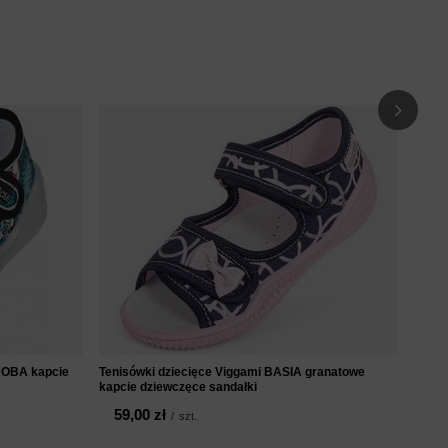
Tenis
dziew
49
DOBA kapcie
Tenisówki dziecięce Viggami BASIA granatowe
kapcie dziewczęce sandałki
59,00 zł
/
szt.