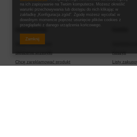
na ich zapisywanie na Twoim komputerze. Możesz określić
warunki przechowywania lub dostępu do nich klikając w
zakładkę „Konfiguracja zgód”. Zgodę możesz wycofać w
dowolnym momencie poprzez usunięcie plików cookies z
przeglądarki z danego urządzenia końcowego.
Zamówienia
Konto
Zamknij
Status zamówienia
Zarejestruj s
Śledzenie przesyłki
Koszyk
Chcę zareklamować produkt
Listy zakup
Chcę zwrócić produkt
Lista zakup
Chcę wymienić produkt
Historia tran
Kontakt
Moje rabaty
Newsletter