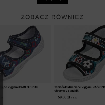
ZOBACZ RÓWNIEŻ
iecięce Viggami PABLO DRUK
Tenisówki dziecięce Viggami JAŚ OZ
chłopięce sandałki
59,00 zł
szt.
/
szt.