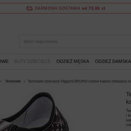
DARMOWA DOSTAWA
od 70,00 zł
ŻOWE
BUTY DZIECIĘCE
ODZIEŻ MĘSKA
ODZIEŻ DAMSKA
Tenisówki
Tenisówki dziecięce Viggami BRUNO czarne kapcie chłopięce n
T
k
Te
i 
sa
zd