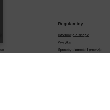
Regulaminy
ię
Informacje o sklepie
Wysyłka
owe
Sposoby płatności i prowizje
ionych produktów
Regulamin
sakcji
Polityka prywatności
Odstąpienie od umowy