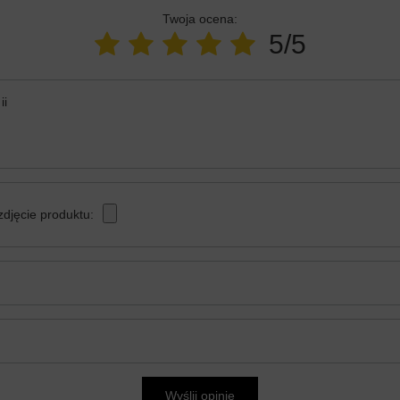
Twoja ocena:
5/5
ii
zdjęcie produktu:
Wyślij opinię