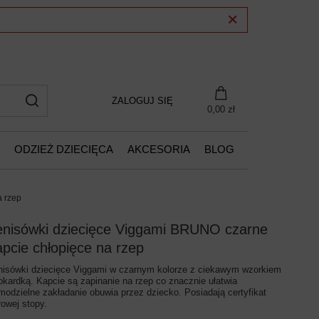
ZALOGUJ SIĘ
0,00 zł
ODZIEŻ DZIECIĘCA
AKCESORIA
BLOG
a rzep
enisówki dziecięce Viggami BRUNO czarne
apcie chłopięce na rzep
nisówki dziecięce Viggami w czarnym kolorze z ciekawym wzorkiem
kokardką. Kapcie są zapinanie na rzep co znacznie ułatwia
modzielne zakładanie obuwia przez dziecko. Posiadają certyfikat
rowej stopy.