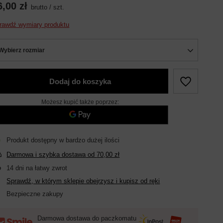
6,00 zł
brutto
/
szt.
rawdź wymiary produktu
Wybierz rozmiar
Dodaj do koszyka
Możesz kupić także poprzez:
Produkt dostępny w bardzo dużej ilości
Darmowa i szybka dostawa
od
70,00 zł
14
dni na łatwy zwrot
Sprawdź, w którym sklepie obejrzysz i kupisz od ręki
Bezpieczne zakupy
Darmowa dostawa do paczkomatu