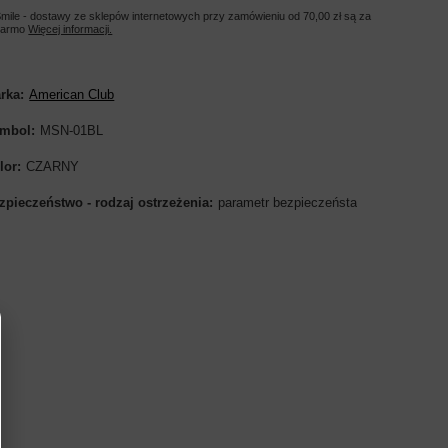
mile - dostawy ze sklepów internetowych przy zamówieniu od
70,00 zł
są za
darmo
Więcej informacji.
rka
American Club
mbol
MSN-01BL
lor
CZARNY
zpieczeństwo - rodzaj ostrzeżenia
parametr bezpieczeństa