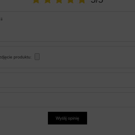
ii
zdjęcie produktu:
Wyślij opinię