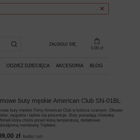
ZALOGUJ SIĘ
0,00 zł
ODZIEŻ DZIECIĘCA
AKCESORIA
BLOG
imowe buty męskie American Club SN-01BL
mowe buty męskie Firmy American Club w kolorze czarnym. Obuwie
lidne, wygodne i ładnie się prezentuje. Buty posiadają cholewkę
ftshell która chroni przed niską temperaturą, dodatkowo
doodporną membranę Tripletex.
09,00 zł
brutto
/
szt.