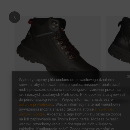
Wykorzystujemy pliki cookies do prawidłowego działania
serwisu, aby oferować funkcje społecznościowe, analizować
Zimowe skórza
ruch i prowadzić działania marketingowe - zarówno przez nas,
Zimowe buty męskie American Club MTU05/22BL
MCY163BL cz
jak i naszych Zaufanych Partnerów. Pliki cookies służą również
czarne
do personalizacji reklam. Więcej informacji znajdziesz w
199,00 zł
/
polityce prywatności
. Więcej informacji na temat warunków i
159,00 zł
/
szt.
prywatności można znaleźć także na stronie
Prywatność i
warunki Google
. Akceptacja tego komunikatu oznacza zgodę
na ich zapisywanie na Twoim komputerze. Możesz określić
warunki przechowywania lub dostępu do nich klikając w
zakładkę „Konfiguracja zgód”. Zgodę możesz wycofać w