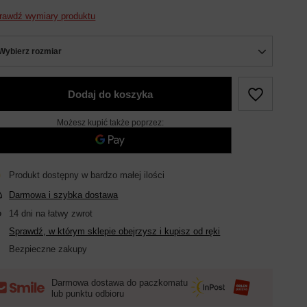
rawdź wymiary produktu
Wybierz rozmiar
Dodaj do koszyka
Możesz kupić także poprzez:
Produkt dostępny w bardzo małej ilości
Darmowa i szybka dostawa
14
dni na łatwy zwrot
Sprawdź, w którym sklepie obejrzysz i kupisz od ręki
Bezpieczne zakupy
Darmowa dostawa do paczkomatu
lub punktu odbioru