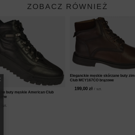
ZOBACZ RÓWNIEŻ
Eleganckie męskie skórzane buty zi
Club MCY167CO brązowe
199,00 zł
/
szt.
ne buty męskie American Club
arne
szt.