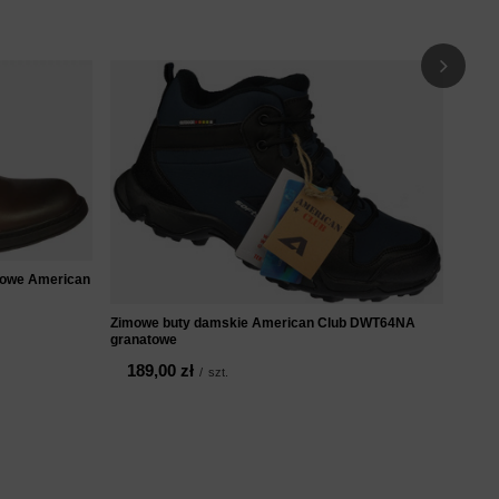
Zimow
Club 
20
mowe American
Zimowe buty damskie American Club DWT64NA
granatowe
189,00 zł
/
szt.