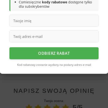
zed niską temperaturą, wiatrem, deszczem
Comiesięczne
kody rabatowe
dostępne tylko
dporną membranę
Tripletex
. Gruba
dla subskrybentów
czepność do podłoża oraz wygodę
 zapewni odpowiednią temperaturę nawet
, że buty idealnie dopasowują się do
sprawdzą się w jesienne oraz zimowe dni
rawy.
ODBIERZ RABAT
rzebujesz pomocy? Masz pytania?
Kod rabatowy zostanie wysłany na podany adres e-mail
Zadaj py
iezwłocznie, najciekawsze pytania i odpowiedzi publikując
dla innych.
NAPISZ SWOJĄ OPINIĘ
Twoja ocena:
5/5