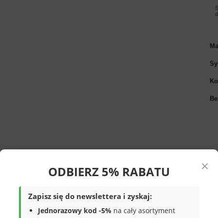
S
Ma
Sy
Ko
Be
×
ODBIERZ 5% RABATU
Zapisz się do newslettera i zyskaj:
w kolorze czarnym. Obuwie solidne,
 wykonane z wysokiej jakości materiałów,
Jednorazowy kod -5%
na cały asortyment