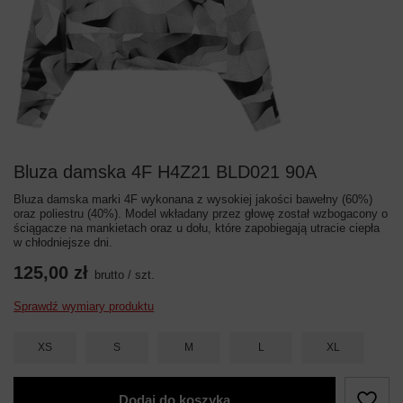
Bluza damska 4F H4Z21 BLD021 90A
Bluza damska marki 4F wykonana z wysokiej jakości bawełny (60%)
oraz poliestru (40%). Model wkładany przez głowę został wzbogacony o
ściągacze na mankietach oraz u dołu, które zapobiegają utracie ciepła
w chłodniejsze dni.
125,00 zł
brutto
/
szt.
Sprawdź wymiary produktu
XS
S
M
L
XL
Dodaj do koszyka