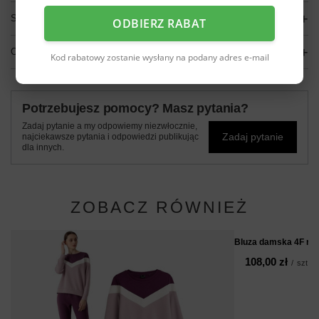
SZCZEGÓŁOWE DANE
ODBIERZ RABAT
OPINIE
(0)
Kod rabatowy zostanie wysłany na podany adres e-mail
Potrzebujesz pomocy? Masz pytania?
Zadaj pytanie a my odpowiemy niezwłocznie,
Zadaj pytanie
najciekawsze pytania i odpowiedzi publikując
dla innych.
ZOBACZ RÓWNIEŻ
Bluza damska 4F r
108,00 zł
/
szt.