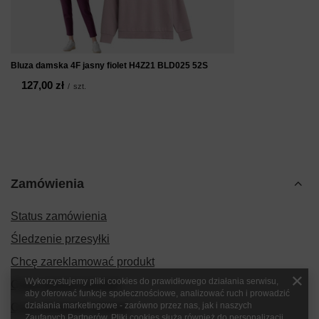
Bluza damska 4F jasny fiolet H4Z21 BLD025 52S
127,00 zł
/
szt.
Zamówienia
Status zamówienia
Śledzenie przesyłki
Chcę zareklamować produkt
Wykorzystujemy pliki cookies do prawidłowego działania serwisu,
Chcę zwrócić produkt
aby oferować funkcje społecznościowe, analizować ruch i prowadzić
działania marketingowe - zarówno przez nas, jak i naszych
Chcę wymienić produkt
Zaufanych Partnerów. Pliki cookies służą również do personalizacji