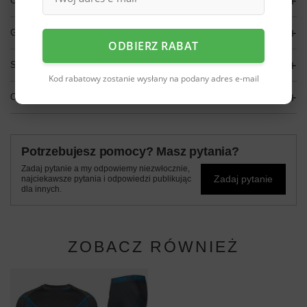
OPIS
GŁÓWNE PARAMETRY
ODBIERZ RABAT
SZCZEGÓŁOWE DANE
Kod rabatowy zostanie wysłany na podany adres e-mail
OPINIE
(0)
Potrzebujesz pomocy? Masz pytania?
Zadaj pytanie a my odpowiemy niezwłocznie,
Zadaj pytanie
najciekawsze pytania i odpowiedzi publikując
dla innych.
ZOBACZ RÓWNIEŻ