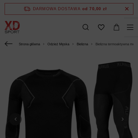
DARMOWA DOSTAWA
od 70,00 zł
Strona główna
Odzież Męska
Bielizna
Bielizna termoaktywna męs