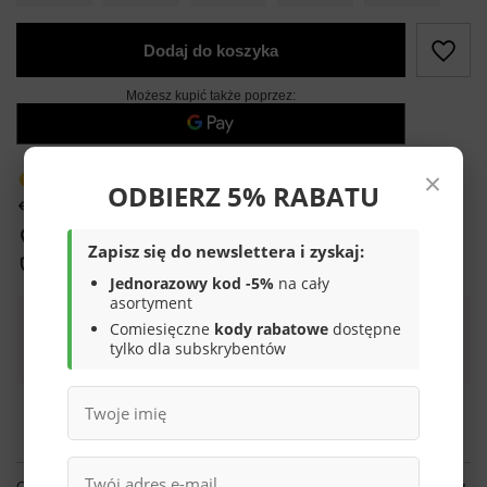
Dodaj do koszyka
Możesz kupić także poprzez:
×
Produkt dostępny w bardzo małej ilości
ODBIERZ 5% RABATU
14
dni na łatwy zwrot
Sprawdź, w którym sklepie obejrzysz i kupisz od ręki
Zapisz się do newslettera i zyskaj:
Bezpieczne zakupy
Jednorazowy kod -5%
na cały
asortyment
Comiesięczne
kody rabatowe
dostępne
Darmowa dostawa do paczkomatu lub punktu
tylko dla subskrybentów
odbioru
Smile - dostawy ze sklepów internetowych przy zamówieniu od
70,00 zł
są za
darmo
Więcej informacji.