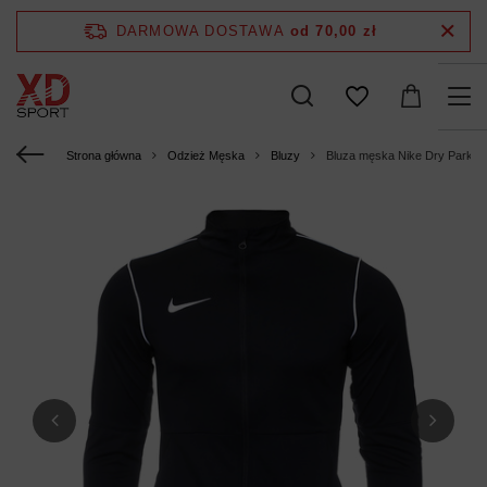
DARMOWA DOSTAWA
od 70,00 zł
Strona główna
Odzież Męska
Bluzy
Bluza męska Nike Dry Park 