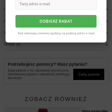
OPIS
ODBIERZ RABAT
GŁÓWNE PARAMETRY
SZCZEGÓŁOWE DANE
Kod rabatowy zostanie wysłany na podany adres e-mail
OPINIE
(0)
Potrzebujesz pomocy? Masz pytania?
Zadaj pytanie a my odpowiemy niezwłocznie,
Zadaj pytanie
najciekawsze pytania i odpowiedzi publikując
dla innych.
ZOBACZ RÓWNIEŻ
Bluza męska Nike N