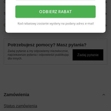
GŁÓWNE PARAMETRY
ODBIERZ RABAT
SZCZEGÓŁOWE DANE
Kod rabatowy zostanie wysłany na podany adres e-mail
OPINIE
(0)
Potrzebujesz pomocy? Masz pytania?
Zadaj pytanie a my odpowiemy niezwłocznie,
Zadaj pytanie
najciekawsze pytania i odpowiedzi publikując
dla innych.
Zamówienia
Status zamówienia