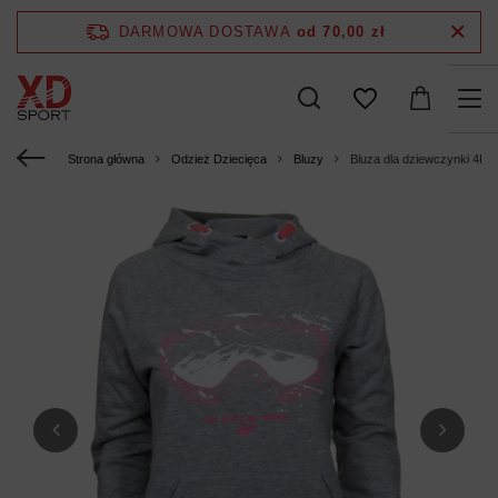
DARMOWA DOSTAWA
od 70,00 zł
Strona główna
Odzież Dziecięca
Bluzy
Bluza dla dziewczynki 4F