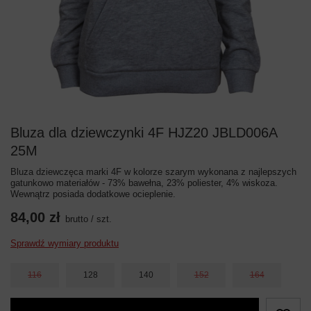
Bluza dla dziewczynki 4F HJZ20 JBLD006A
25M
Bluza dziewczęca marki 4F w kolorze szarym wykonana z najlepszych
gatunkowo materiałów - 73% bawełna, 23% poliester, 4% wiskoza.
Wewnątrz posiada dodatkowe ocieplenie.
84,00 zł
brutto
/
szt.
Sprawdź wymiary produktu
116
128
140
152
164