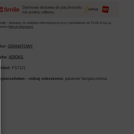
Darmowa dostawa do paczkomatu
lub punktu odbioru
mile - dostawy ze sklepów internetowych przy zamówieniu od
70,00 zł
są za
darmo
Więcej informacji.
lor
GRANATOWY
rka
ADIDAS
mbol
FS7121
zpieczeństwo - rodzaj ostrzeżenia
parametr bezpieczeństa