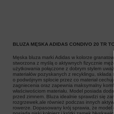
BLUZA MĘSKA ADIDAS CONDIVO 20 TR 
Męska bluza marki Adidas w kolorze granatowy
stworzona z myślą o aktywnych fizycznie męż
użytkowania połączone z dobrym stylem uważa
materiałów pozyskanych z recyklingu, składa s
o podwójnym splocie przez co materiał cechuj
zagniecenia oraz zapewnia maksymalny komfo
właściwościom materiału. Model posiada dodat
przed zimnem. Bluza idealnie sprawdzi się za
rozgrzewek,ale również podczas innych aktywn
rowerze. Dopasowany krój sprawia, że model 
posiada niski kołnierz i krótki zamek błyskawi