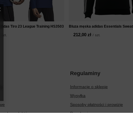
didas Tiro 23 League Training HS3503
Bluza męska adidas Essentials Swea
212,00 zł
szt.
/
szt.
Regulaminy
ię
Informacje o sklepie
Wysyłka
owe
Sposoby płatności i prowizje
ionych produktów
Regulamin
sakcji
Polityka prywatności
Odstąpienie od umowy