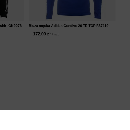
tshirt GK9078
Bluza męska Adidas Condivo 20 TR TOP FS7119
172,00 zł
/
szt.