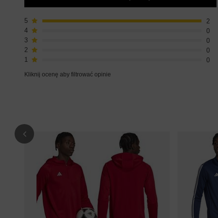
5
2
4
0
3
0
2
0
1
0
Kliknij ocenę aby filtrować opinie