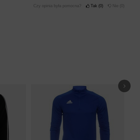
Czy opinia była pomocna?
Tak
0
Nie
0
Bluza
20