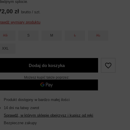
dwójnym splocie.
72,00 zł
brutto
/
szt.
rawdź wymiary produktu
XS
S
M
L
XL
XXL
Dodaj do koszyka
Możesz kupić także poprzez:
Produkt dostępny w bardzo małej ilości
14
dni na łatwy zwrot
Sprawdź, w którym sklepie obejrzysz i kupisz od ręki
Bezpieczne zakupy