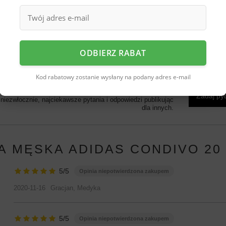
wki charakterystyczne dla designu marki w
kończonego ściągaczem rękawa. Model
ena jest niska względem jakości
alne metki.
ODBIERZ RABAT
Kod rabatowy zostanie wysłany na podany adres e-mail
rzebujesz pomocy? Masz pytania?
Zadaj py
iezwłocznie, najciekawsze pytania i odpowiedzi publikując
dla innych.
A MĘSKA ADIDAS CONDIVO 20
5/5
Opinia niepotwierdzona zakupem
2020-11-16
Gracjan, Medyka
5/5
Opinia niepotwierdzona zakupem