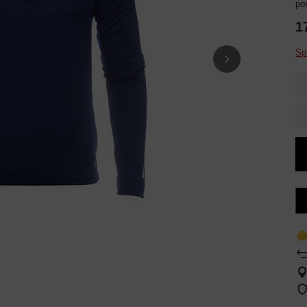
po
1
Sp