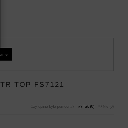
tanie
 TR TOP FS7121
Czy opinia była pomocna?
Tak
0
Nie
0