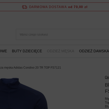
DARMOWA DOSTAWA
od 70,00 zł
ŻOWE
BUTY DZIECIĘCE
ODZIEŻ MĘSKA
ODZIEŻ DAMSKA
uza męska Adidas Condivo 20 TR TOP FS7121
Op
B
F
Mę
To
Bl