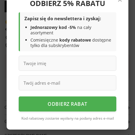
ODBIERZ 5% RABATU
Zapisz się do newslettera i zyskaj:
Produkt dostępny w bardzo małej ilości
Jednorazowy kod -5%
na cały
14
dni na łatwy zwrot
asortyment
Sprawdź, w którym sklepie obejrzysz i kupisz od ręki
Comiesięczne
kody rabatowe
dostępne
tylko dla subskrybentów
Bezpieczne zakupy
Darmowa dostawa do paczkomatu lub punktu
odbioru
Smile - dostawy ze sklepów internetowych przy zamówieniu od
70,00 zł
są za
darmo
Więcej informacji.
ODBIERZ RABAT
OPIS
Kod rabatowy zostanie wysłany na podany adres e-mail
GŁÓWNE PARAMETRY