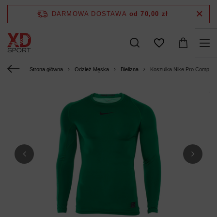
DARMOWA DOSTAWA
od 70,00 zł
Strona główna
Odzież Męska
Bielizna
Koszulka Nike Pro Comp t