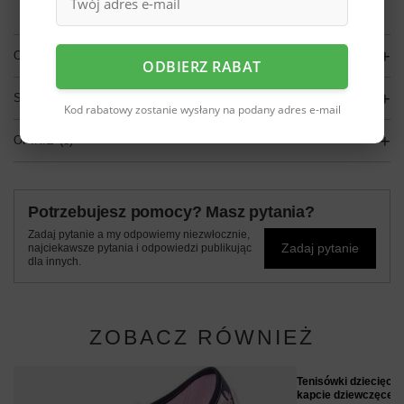
OPIS
ODBIERZ RABAT
SZCZEGÓŁOWE DANE
Kod rabatowy zostanie wysłany na podany adres e-mail
OPINIE
(0)
Potrzebujesz pomocy? Masz pytania?
Zadaj pytanie a my odpowiemy niezwłocznie,
Zadaj pytanie
najciekawsze pytania i odpowiedzi publikując
dla innych.
ZOBACZ RÓWNIEŻ
Tenisówki dziecięc
kapcie dziewczęce n