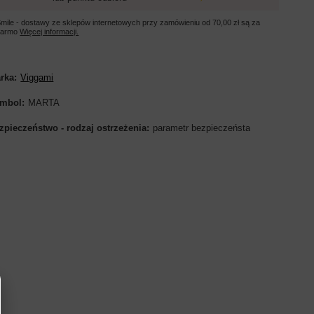
mile - dostawy ze sklepów internetowych przy zamówieniu od
70,00 zł
są za
darmo
Więcej informacji.
rka
Viggami
mbol
MARTA
zpieczeństwo - rodzaj ostrzeżenia
parametr bezpieczeństa