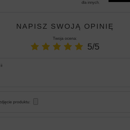
dla innych.
NAPISZ SWOJĄ OPINIĘ
Twoja ocena:
5/5
ii
zdjęcie produktu: