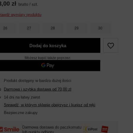
8,00 zł
brutto
/
szt.
rawdź wymiary produktu
26
27
28
29
30
Dodaj do koszyka
Możesz kupić także poprzez:
Produkt dostępny w bardzo dużej ilości
Darmowa i szybka dostawa
od
70,00 zł
14
dni na łatwy zwrot
Sprawdź, w którym sklepie obejrzysz i kupisz od ręki
Bezpieczne zakupy
Darmowa dostawa do paczkomatu
lub punktu odbioru