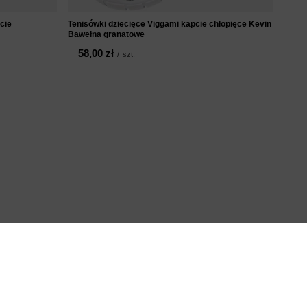
cie
Tenisówki dziecięce Viggami kapcie chłopięce Kevin
Bawełna granatowe
58,00 zł
/
szt.