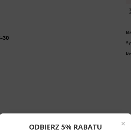
S
Ma
6-30
Sy
Be
×
ODBIERZ 5% RABATU