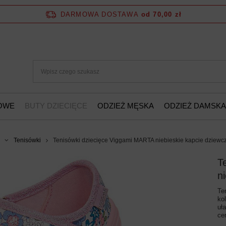
DARMOWA DOSTAWA
od 70,00 zł
ŻOWE
BUTY DZIECIĘCE
ODZIEŻ MĘSKA
ODZIEŻ DAMSKA
Tenisówki
Tenisówki dziecięce Viggami MARTA niebieskie kapcie dziewc
T
n
Te
ko
uł
ce