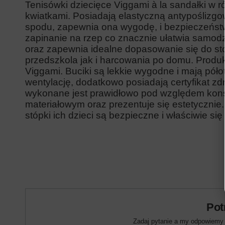
Tenisówki dziecięce Viggami
à la sandałki
w r
kwiatkami. Posiadają elastyczną antypoślizg
spodu, zapewnia ona wygodę, i bezpieczeńst
zapinanie na rzep co znacznie ułatwia samod
oraz zapewnia idealne dopasowanie się do sto
przedszkola jak i harcowania po domu. Produk
Viggami. Buciki są lekkie wygodne i mają póło
wentylację, dodatkowo posiadają certyfikat zd
wykonane jest prawidłowo pod względem kons
materiałowym oraz prezentuje się estetycznie
stópki ich dzieci są bezpieczne i właściwie się 
Pot
Zadaj pytanie a my odpowiemy n