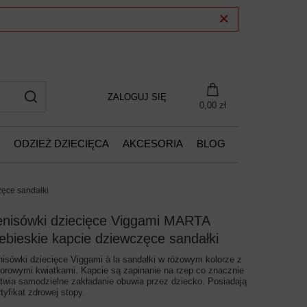
ZALOGUJ SIĘ
0,00 zł
ODZIEŻ DZIECIĘCA
AKCESORIA
BLOG
zęce sandałki
enisówki dziecięce Viggami MARTA
iebieskie kapcie dziewczęce sandałki
nisówki dziecięce Viggami à la sandałki w różowym kolorze z
lorowymi kwiatkami. Kapcie są zapinanie na rzep co znacznie
atwia samodzielne zakładanie obuwia przez dziecko. Posiadają
rtyfikat zdrowej stopy.