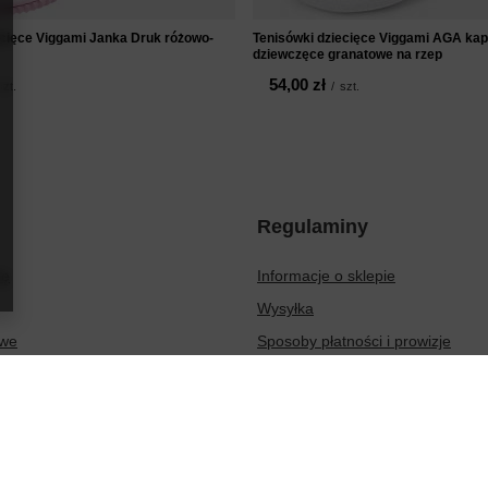
ecięce Viggami Janka Druk różowo-
Tenisówki dziecięce Viggami AGA kap
dziewczęce granatowe na rzep
54,00 zł
szt.
/
szt.
Regulaminy
ię
Informacje o sklepie
Wysyłka
owe
Sposoby płatności i prowizje
ionych produktów
Regulamin
sakcji
Polityka prywatności
Odstąpienie od umowy