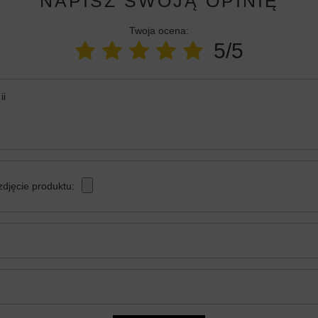
NAPISZ SWOJĄ OPINIĘ
Twoja ocena:
5/5
ii
zdjęcie produktu: