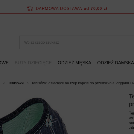
DARMOWA DOSTAWA
od 70,00 zł
ŻOWE
BUTY DZIECIĘCE
ODZIEŻ MĘSKA
ODZIEŻ DAMSKA
Tenisówki
Tenisówki dziecięce na rzep kapcie do przedszkola Viggami 
T
p
Te
wz
sa
zd