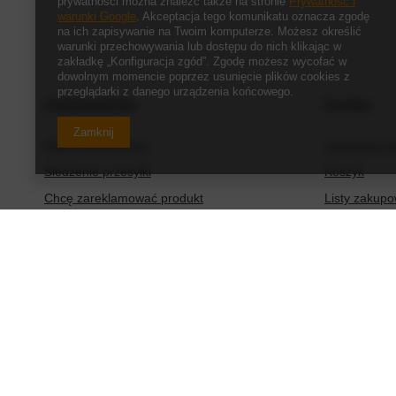
prywatności można znaleźć także na stronie
Prywatność i
warunki Google
. Akceptacja tego komunikatu oznacza zgodę
na ich zapisywanie na Twoim komputerze. Możesz określić
warunki przechowywania lub dostępu do nich klikając w
zakładkę „Konfiguracja zgód”. Zgodę możesz wycofać w
dowolnym momencie poprzez usunięcie plików cookies z
przeglądarki z danego urządzenia końcowego.
Zamówienia
Konto
Zamknij
Status zamówienia
Zarejestruj s
Śledzenie przesyłki
Koszyk
Chcę zareklamować produkt
Listy zakup
Chcę zwrócić produkt
Lista zakup
Chcę wymienić produkt
Historia tran
Kontakt
Moje rabaty
Newsletter