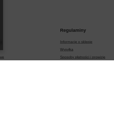
Regulaminy
ię
Informacje o sklepie
Wysyłka
owe
Sposoby płatności i prowizje
ionych produktów
Regulamin
sakcji
Polityka prywatności
Odstąpienie od umowy