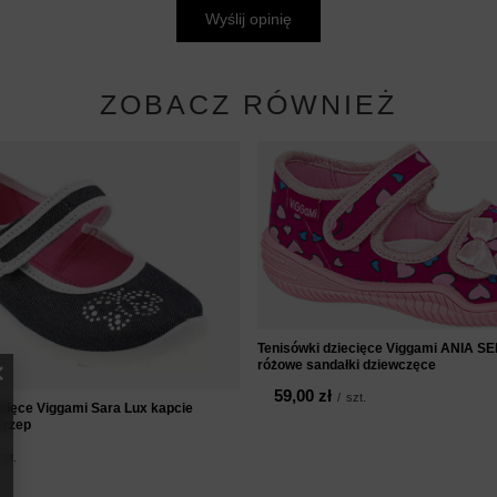
Wyślij opinię
ZOBACZ RÓWNIEŻ
Tenisówki dziecięce Viggami ANIA 
różowe sandałki dziewczęce
59,00 zł
/
szt.
ecięce Viggami Sara Lux kapcie
 rzep
szt.