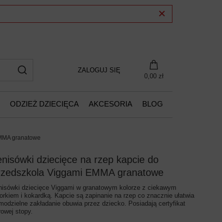
ZALOGUJ SIĘ
0,00 zł
ODZIEŻ DZIECIĘCA
AKCESORIA
BLOG
EMMA granatowe
enisówki dziecięce na rzep kapcie do
rzedszkola Viggami EMMA granatowe
nisówki dziecięce Viggami w granatowym kolorze z ciekawym
orkiem i kokardką. Kapcie są zapinanie na rzep co znacznie ułatwia
modzielne zakładanie obuwia przez dziecko. Posiadają certyfikat
rowej stopy.