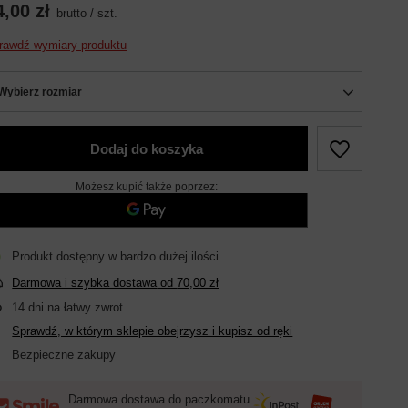
4,00 zł
brutto
/
szt.
rawdź wymiary produktu
Wybierz rozmiar
Dodaj do koszyka
Możesz kupić także poprzez:
Produkt dostępny w bardzo dużej ilości
Darmowa i szybka dostawa
od
70,00 zł
14
dni na łatwy zwrot
Sprawdź, w którym sklepie obejrzysz i kupisz od ręki
Bezpieczne zakupy
Darmowa dostawa do paczkomatu