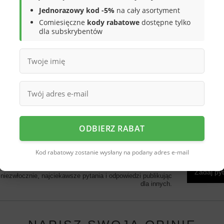
lorze z ciekawym wzorkiem i
Jednorazowy kod -5%
na cały asortyment
wą podeszwę która jest wentylowana od
Comiesięczne
kody rabatowe
dostępne tylko
wo naszych pociech. Kapcie są
dla subskrybentów
zielne zakładanie obuwia przez dziecko
py. Buciki sprawdzą się do przedszkola
ggami są
bardzo lekkie i
 który zapewnia , że obuwie wykonane jest
chnologicznym i materiałowym oraz
ice mają pewność, że stópki ich dzieci są
jest stworzony w Polsce przez firmę
ODBIERZ RABAT
Kod rabatowy zostanie wysłany na podany adres e-mail
rzebujesz pomocy? Masz pytania?
Zadaj py
iezwłocznie, najciekawsze pytania i odpowiedzi publikując
dla innych.