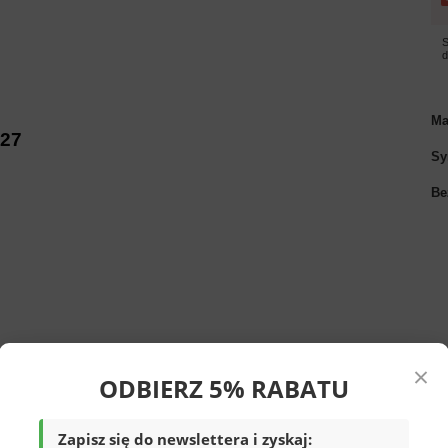
S
Ma
-27
Sy
Be
×
ODBIERZ 5% RABATU
Zapisz się do newslettera i zyskaj: