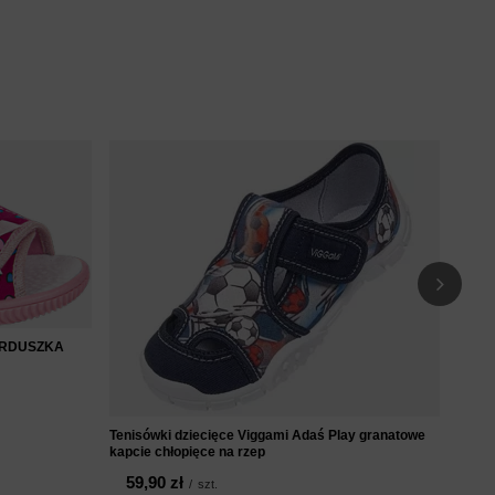
Tenis
dziew
54
SERDUSZKA
Tenisówki dziecięce Viggami Adaś Play granatowe
kapcie chłopięce na rzep
59,90 zł
/
szt.