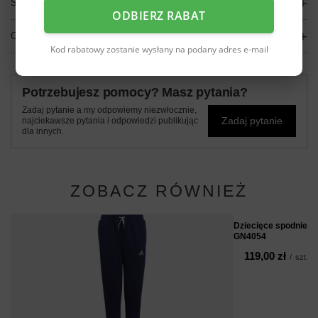
SZCZEGÓŁOWE DANE
ODBIERZ RABAT
OPINIE
(0)
Kod rabatowy zostanie wysłany na podany adres e-mail
Potrzebujesz pomocy? Masz pytania?
Zadaj pytanie a my odpowiemy niezwłocznie,
Zadaj pytanie
najciekawsze pytania i odpowiedzi publikując
dla innych.
ZOBACZ RÓWNIEŻ
Dziecięce spodnie d
GN4054
119,00 zł
/
szt.