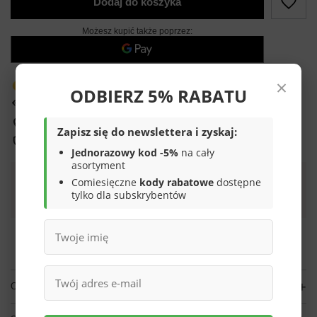
Dodaj do koszyka
Możesz kupić także poprzez:
×
Produkt dostępny w bardzo małej ilości
ODBIERZ 5% RABATU
14
dni na łatwy zwrot
Sprawdź, w którym sklepie obejrzysz i kupisz od ręki
Zapisz się do newslettera i zyskaj:
Bezpieczne zakupy
Jednorazowy kod -5%
na cały
asortyment
Comiesięczne
kody rabatowe
dostępne
Darmowa dostawa do paczkomatu lub punktu
tylko dla subskrybentów
odbioru
Smile - dostawy ze sklepów internetowych przy zamówieniu od
70,00 zł
są za
darmo
Więcej informacji.
OPIS