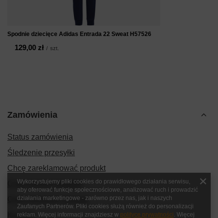
Spodnie dziecięce Adidas Entrada 22 Sweat H57526
129,00 zł
/
szt.
Zamówienia
Status zamówienia
Śledzenie przesyłki
Chcę zareklamować produkt
Wykorzystujemy pliki cookies do prawidłowego działania serwisu,
Chcę zwrócić produkt
aby oferować funkcje społecznościowe, analizować ruch i prowadzić
działania marketingowe - zarówno przez nas, jak i naszych
Chcę wymienić produkt
Zaufanych Partnerów. Pliki cookies służą również do personalizacji
Kontakt
reklam. Więcej informacji znajdziesz w
polityce prywatności
. Więcej