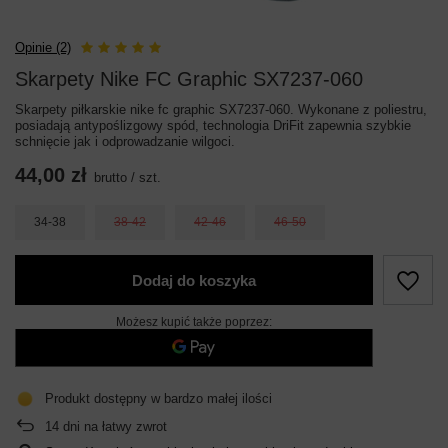
Opinie (2)
Skarpety Nike FC Graphic SX7237-060
Skarpety piłkarskie nike fc graphic SX7237-060. Wykonane z poliestru,
posiadają antypoślizgowy spód, technologia DriFit zapewnia szybkie
schnięcie jak i odprowadzanie wilgoci.
44,00 zł
brutto
/
szt.
34-38
38-42
42-46
46-50
Dodaj do koszyka
Możesz kupić także poprzez:
Produkt dostępny w bardzo małej ilości
14
dni na łatwy zwrot