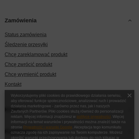
Zamówienia
Status zamówienia
Śledzenie przesyłki
Chcę zareklamować produkt
Chcę zwrócić produkt
Chcę wymienić produkt
Kontakt
Wykorzystujemy pliki cookies do prawidłowego działania serwisu,
aby oferować funkcje społecznościowe, analizować ruch i prowadzić
działania marketingowe - zarówno przez nas, jak i naszych
Konto
Zaufanych Partnerów. Pliki cookies służą również do personalizacji
reklam. Więcej informacji znajdziesz w
polityce prywatności
. Więcej
informacji na temat warunków i prywatności można znaleźć także na
stronie
Prywatność i warunki Google
. Akceptacja tego komunikatu
Regulaminy
oznacza zgodę na ich zapisywanie na Twoim komputerze. Możesz
określić warunki przechowywania lub dostępu do nich klikając w