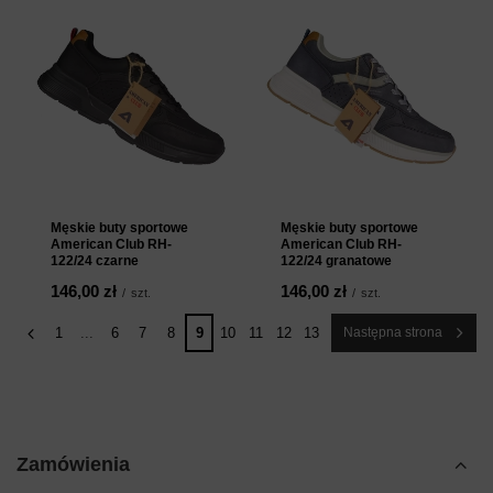
Męskie buty sportowe
Męskie buty sportowe
American Club RH-
American Club RH-
122/24 czarne
122/24 granatowe
146,00 zł
146,00 zł
/
szt.
/
szt.
1
...
6
7
8
9
10
11
12
13
Następna strona
Zamówienia