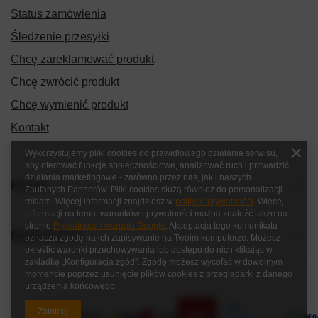
Status zamówienia
Śledzenie przesyłki
Chcę zareklamować produkt
Chcę zwrócić produkt
Chcę wymienić produkt
Kontakt
Wykorzystujemy pliki cookies do prawidłowego działania serwisu,
aby oferować funkcje społecznościowe, analizować ruch i prowadzić
działania marketingowe - zarówno przez nas, jak i naszych
Konto
Zaufanych Partnerów. Pliki cookies służą również do personalizacji
reklam. Więcej informacji znajdziesz w
polityce prywatności
. Więcej
informacji na temat warunków i prywatności można znaleźć także na
stronie
Prywatność i warunki Google
. Akceptacja tego komunikatu
Regulaminy
oznacza zgodę na ich zapisywanie na Twoim komputerze. Możesz
określić warunki przechowywania lub dostępu do nich klikając w
zakładkę „Konfiguracja zgód”. Zgodę możesz wycofać w dowolnym
momencie poprzez usunięcie plików cookies z przeglądarki z danego
urządzenia końcowego.
Zamknij