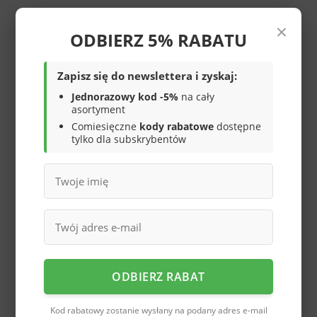
×
Męskie klapki basenowe
Wiązane halówki męskie
ODBIERZ 5% RABATU
American Club w kolorze
American Club MFH-
granatowym MNH-152NA
66BL czarne
32,00 zł
132,00 zł
Zapisz się do newslettera i zyskaj:
/
szt.
/
szt.
Jednorazowy kod -5%
na cały
asortyment
Comiesięczne
kody rabatowe
dostępne
tylko dla subskrybentów
Halówki męskie
Halówki męskie
American Club MFH-
American Club MFH-
68WH białe
68BL czarny
ODBIERZ RABAT
132,00 zł
132,00 zł
/
szt.
/
szt.
Kod rabatowy zostanie wysłany na podany adres e-mail