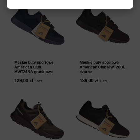
Męskie buty sportowe
Męskie buty sportowe
American Club
American Club MWT26BL
MWT26NA granatowe
czarne
139,00 zł
139,00 zł
/
szt.
/
szt.