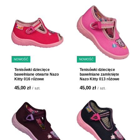
NOWOŚĆ
NOWOŚĆ
×
ODBIERZ 5% RABATU
Tenisówki dziecięce
Tenisówki dziecięce
bawełniane otwarte Nazo
bawełniane zamknięte
Kitty 016 różowe
Nazo Kitty 013 różowe
Zapisz się do newslettera i zyskaj:
45,00 zł
45,00 zł
/
szt.
/
szt.
Jednorazowy kod -5%
na cały
asortyment
Comiesięczne
kody rabatowe
dostępne
tylko dla subskrybentów