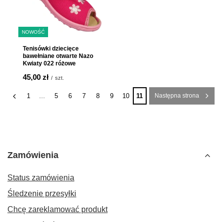
NOWOŚĆ
Tenisówki dziecięce
bawełniane otwarte Nazo
Kwiaty 022 różowe
45,00 zł
/
szt.
1
...
5
6
7
8
9
10
11
Następna strona
Zamówienia
Status zamówienia
Śledzenie przesyłki
Chcę zareklamować produkt