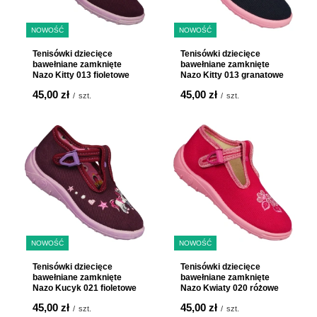
NOWOŚĆ
NOWOŚĆ
Tenisówki dziecięce
Tenisówki dziecięce
bawełniane zamknięte
bawełniane zamknięte
Nazo Kitty 013 fioletowe
Nazo Kitty 013 granatowe
ODBIERZ RABAT
45,00 zł
45,00 zł
/
szt.
/
szt.
Kod rabatowy zostanie wysłany na podany adres e-mail
NOWOŚĆ
NOWOŚĆ
Tenisówki dziecięce
Tenisówki dziecięce
bawełniane zamknięte
bawełniane zamknięte
Nazo Kucyk 021 fioletowe
Nazo Kwiaty 020 różowe
45,00 zł
45,00 zł
/
szt.
/
szt.