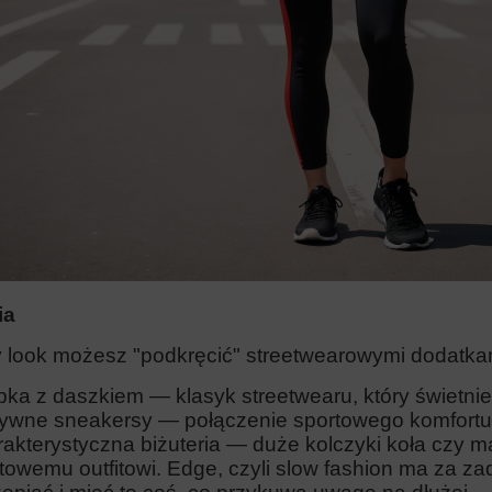
ia
 look możesz "podkręcić" streetwearowymi dodatkami
ka z daszkiem — klasyk streetwearu, który świetnie
wne sneakersy — połączenie sportowego komfortu 
akterystyczna biżuteria — duże kolczyki koła czy
towemu outfitowi. Edge, czyli slow fashion ma za za