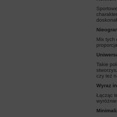
Sportowe
charakter
doskonały
Nieogran
Mix tych
proporcja
Uniwers
Takie poł
stworzys
czy też 
Wyraz i
Łącząc te
wyróżnien
Minimal