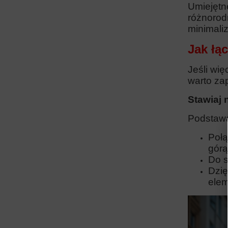
Umiejętn
różnorodn
minimaliz
Jak łą
Jeśli wię
warto za
Stawiaj 
Podstawą 
Połą
górą
Do s
Dzię
elem