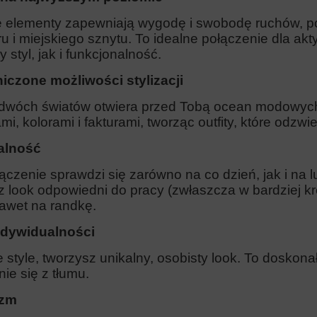
 elementy zapewniają wygodę i swobodę ruchów, p
u i miejskiego sznytu. To idealne połączenie dla ak
 styl, jak i funkcjonalność.
iczone możliwości stylizacji
 dwóch światów otwiera przed Tobą ocean modowyc
mi, kolorami i fakturami, tworząc outfity, które odzwi
alność
ączenie sprawdzi się zarówno na co dzień, jak i na 
z look odpowiedni do pracy (zwłaszcza w bardziej k
nawet na randkę.
ndywidualności
 style, tworzysz unikalny, osobisty look. To doskon
ie się z tłumu.
izm