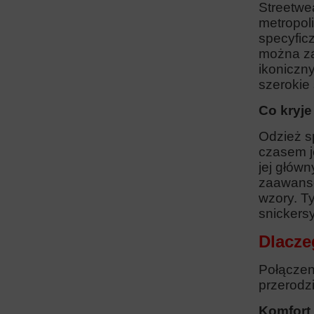
Streetwea
metropoli
specyfic
można za
ikoniczny
szerokie
Co kryje
Odzież s
czasem je
jej główn
zaawanso
wzory. T
snickersy
Dlacze
Połączen
przerodzi
Komfort