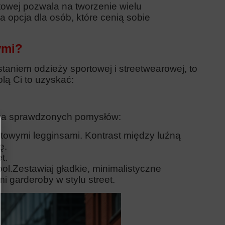
owej pozwala na tworzenie wielu
na opcja dla osób, które cenią sobie
ymi?
staniem odzieży sportowej i streetwearowej, to
lą Ci to uzyskać:
kilka sprawdzonych pomysłów:
towymi legginsami. Kontrast między luźną
ę.
t.
ol.
Zestawiaj gładkie, minimalistyczne
 garderoby w stylu street.