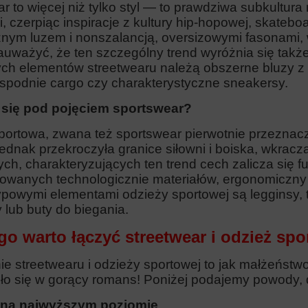
r to więcej niż tylko styl — to prawdziwa subkultura
i, czerpiąc inspiracje z kultury hip-hopowej, skateboa
znym luzem i nonszalancją, oversizowymi fasonami, w
uważyć, że ten szczególny trend wyróżnia się także 
ch elementów streetwearu należą obszerne bluzy z k
 spodnie cargo czy charakterystyczne sneakersy.
 się pod pojęciem sportswear?
portowa, zwana też sportswear pierwotnie przeznacz
dnak przekroczyła granice siłowni i boiska, wkraczaj
ych, charakteryzujących ten trend cech zalicza się 
wanych technologicznie materiałów, ergonomiczny kr
ypowymi elementami odzieży sportowej są legginsy, 
 lub buty do biegania.
go warto łączyć streetwear i odzież sp
ie streetwearu i odzieży sportowej to jak małżeństw
ło się w gorący romans! Poniżej podajemy powody, dl
 na najwyższym poziomie