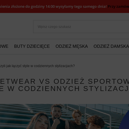
ienia złożone do godziny 14:00 wysyłamy tego samego dnia!
Przy zamówi
ŻOWE
BUTY DZIECIĘCE
ODZIEŻ MĘSKA
ODZIEŻ DAMSKA
zyli jak łączyć style w codziennych stylizacjach?
ETWEAR VS ODZIEŻ SPORTOWA
E W CODZIENNYCH STYLIZAC