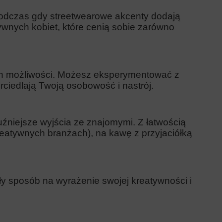
odczas gdy streetwearowe akcenty dodają
tywnych kobiet, które cenią sobie zarówno
h możliwości. Możesz eksperymentować z
erciedlają Twoją osobowość i nastrój.
luźniejsze wyjścia ze znajomymi. Z łatwością
reatywnych branżach), na kawę z przyjaciółką
ały sposób na wyrażenie swojej kreatywności i