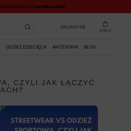
eniu powyżej 70 zł
wysyłka gratis!
ZALOGUJ SIĘ
0,00 zł
ODZIEŻ DZIECIĘCA
AKCESORIA
BLOG
, CZYLI JAK ŁĄCZYĆ
JACH?