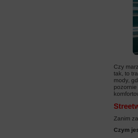
Czy marzy
tak, to t
mody, gdz
pozornie 
komforto
Street
Zanim zag
Czym jes