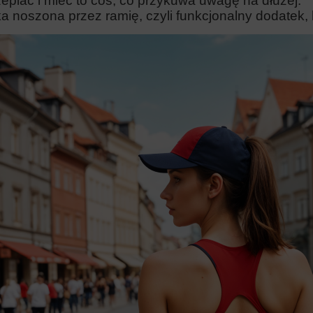
epiać i mieć to coś, co przykuwa uwagę na dłużej.
a noszona przez ramię, czyli funkcjonalny dodatek, k