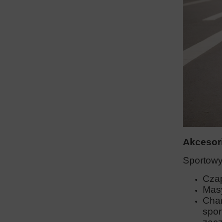
Akcesor
Sportowy
Czap
Masy
Char
spor