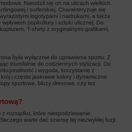
 modowa. Narodził się on na ulicach wielkich
rdingowej i surferskiej. Charakteryzuje się
yrazistymi logotypami i nadrukami, a także
wpływem popkultury i sztuki ulicznej. Do
apturem, T-shirty z oryginalnymi grafikami,
ona była wyłącznie do uprawiania sportu. Z
ąc triumfalnie do codziennych stylizacji. Do
funkcjonalność i wygoda, korzystanie z
ój i często jaskrawe kolory i dynamiczne
topy sportowe, bluzy dresowe, czy też
ortową?
o z rozsądku, które niespodziewanie
aczego warto dać szansę tej niezwykłej fuzji: