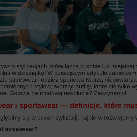
sz o stylizacjach, które łączą w sobie luz miejskie
rafiłaś w dziesiątkę! W dzisiejszym artykule zabierz
ie streetwear i odzież sportowa tworzą niepowtarzal
odmiennych stylów, tworząc outfity, które nie tylko w
we. Gotowa na modową rewolucję? Zaczynamy!
wear i sportswear — definicje, które mu
łębimy się w ocean stylizacji, najpierw rozwiejemy 
t streetwear?