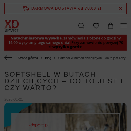
DARMOWA DOSTAWA
od 70,00 zł
Natychmiastowa wysyłka
, zamówienia złożone do godziny
14:00 wysyłamy tego samego dnia!
Przy zamówieniu powyżej 70
zł
wysyłka gratis!
Strona główna
Blog
Softshell w butach dziecięcych – co to jest i czy wa
SOFTSHELL W BUTACH
DZIECIĘCYCH – CO TO JEST I
CZY WARTO?
2026-01-21