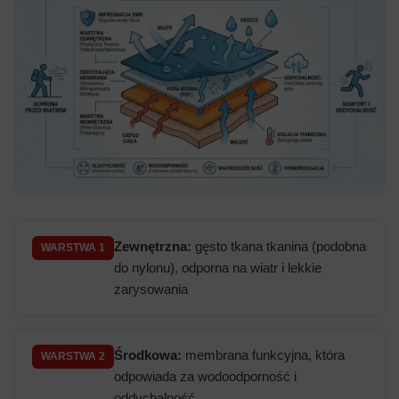
Zewnętrzna:
gęsto tkana tkanina (podobna
WARSTWA 1
do nylonu), odporna na wiatr i lekkie
zarysowania
Środkowa:
membrana funkcyjna, która
WARSTWA 2
odpowiada za wodoodporność i
oddychalność