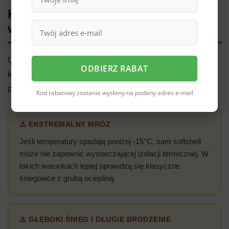
Kiedy softshell może nie
wystarczyć?
Uczciwie mówiąc - softshell nie jest rozwiązaniem na
ODBIERZ RABAT
każdą sytuację. I wolę to powiedzieć wprost, niż żebyś
potem miała do mnie żal.
Kod rabatowy zostanie wysłany na podany adres e-mail
⚠️ EKSTREMALNY MRÓZ
Jeśli temperatury spadają poniżej -15°C, sam softshell
może nie zapewnić wystarczającej izolacji termicznej. W
takich warunkach lepiej sprawdzą się klasyczne
śniegowce z grubą ociepliną.
⚠️ GŁĘBOKI ŚNIEG I DŁUGIE BRODZENIE