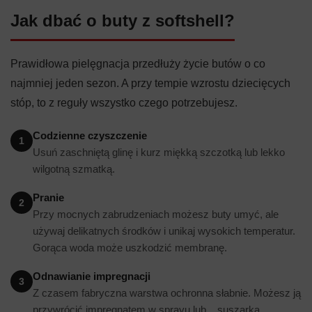
Jak dbać o buty z softshell?
Prawidłowa pielęgnacja przedłuży życie butów o co
najmniej jeden sezon. A przy tempie wzrostu dziecięcych
stóp, to z reguły wszystko czego potrzebujesz.
Codzienne czyszczenie
1
Usuń zaschniętą glinę i kurz miękką szczotką lub lekko
wilgotną szmatką.
Pranie
2
Przy mocnych zabrudzeniach możesz buty umyć, ale
używaj delikatnych środków i unikaj wysokich temperatur.
Gorąca woda może uszkodzić membranę.
Odnawianie impregnacji
3
Z czasem fabryczna warstwa ochronna słabnie. Możesz ją
przywrócić impregnatem w sprayu lub... suszarką