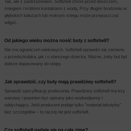
Tak, ale z zastrzeżeniem. Softshell chroni przed deszczem,
śniegiem i krótkimi kontaktami z wodą. Przy długim brodzeniu w
głębokich kałużach lub mokrym śniegu może przepuszczać
wilgoć.
Od jakiego wieku można nosić buty z softshell?
Nie ma ograniczeń wiekowych. Softshell sprawdzi się zarówno
u przedszkolaka, jak i u starszego dziecka. Ważne, żeby but był
dobrze dopasowany do stopy.
Jak sprawdzić, czy buty mają prawdziwy softshell?
Sprawdź specyfikację producenta. Prawdziwy softshell ma trzy
warstwy i powinien być opisany jako wodoodporny i
oddychający. Jeśli producent podaje tylko "materiał tekstylny"
bez szczegółów – to raczej nie jest softshell.
Czy softshell nadaje się na całą zimę?