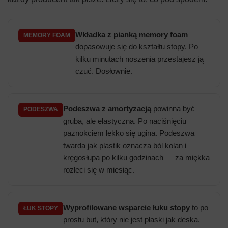
Wkładka z pianką memory foam
MEMORY FOAM
dopasowuje się do kształtu stopy. Po
kilku minutach noszenia przestajesz ją
czuć. Dosłownie.
Podeszwa z amortyzacją
powinna być
PODESZWA
gruba, ale elastyczna. Po naciśnięciu
paznokciem lekko się ugina. Podeszwa
twarda jak plastik oznacza ból kolan i
kręgosłupa po kilku godzinach — za miękka
rozleci się w miesiąc.
Wyprofilowane wsparcie łuku stopy
to po
ŁUK STOPY
prostu but, który nie jest płaski jak deska.