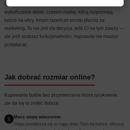
Co dostajesz za 500 zł ekstra? Czasem lepsze
wykończenie detali, czasem markę, którą rozpoznają
ludzie na ulicy. Innym razem po prostu płacisz za
marketing. To nie jest zła decyzja, jeśli Ci na tym zależy —
ale jeśli szukasz funkcjonalności, naprawdę nie musisz
przepłacać.
Jak dobrać rozmiar online?
Kupowanie butów bez przymierzania brzmi ryzykownie,
ale da się to zrobić dobrze:
Mierz stopę wieczorem
1
Stopa powiększa się w ciągu dnia. Stań na kartce, obrysuj