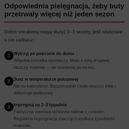
Odpowiednia pielęgnacja, żeby buty
przetrwały więcej niż jeden sezon
Dobre sneakersy mogą służyć 2–3 sezony, jeśli właściwie
o nie zadbasz:
Wytrzyj po powrocie do domu
1
Wilgotna szmatka wystarczy. Błoto z solą drogową
niszczy materiał — nie zostawiaj go na noc.
Susz w temperaturze pokojowej
2
Nie na kaloryferze. Bezpośrednie ciepło niszczy kleje i
deformuje podeszwę.
Impregnuj co 2–3 tygodnie
3
Fabryczna warstwa ochronna słabnie z czasem.
Regularna impregnacja znacząco wydłuża żywotność
materiału.