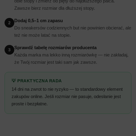
obie stopy i zmierz od pięty do najdłuższego palca.
Zawsze bierz rozmiar dla dłuższej stopy.
Dodaj 0,5–1 cm zapasu
2
Do sneakersów codziennych but nie powinien obcierać, ale
też nie może latać na stopie.
Sprawdź tabelę rozmiarów producenta
3
Każda marka ma lekko inną rozmiarówkę — nie zakładaj,
że Twój rozmiar jest taki sam jak zawsze.
💡 PRAKTYCZNA RADA
14 dni na zwrot to nie ryzyko — to standardowy element
zakupów online. Jeśli rozmiar nie pasuje, odesłanie jest
proste i bezpłatne.