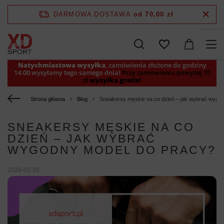
DARMOWA DOSTAWA
od 70,00 zł
Natychmiastowa wysyłka
, zamówienia złożone do godziny
14:00 wysyłamy tego samego dnia!
Przy zamówieniu powyżej 70
zł
wysyłka gratis!
Strona główna
Blog
Sneakersy męskie na co dzień – jak wybrać wygo
SNEAKERSY MĘSKIE NA CO
DZIEŃ – JAK WYBRAĆ
WYGODNY MODEL DO PRACY?
2026-02-20