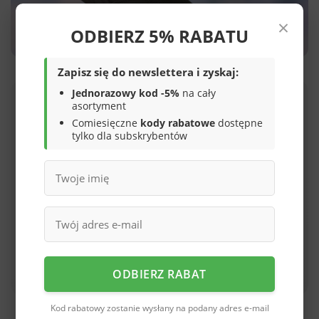
×
ODBIERZ 5% RABATU
Zapisz się do newslettera i zyskaj:
Jednorazowy kod -5%
na cały
asortyment
W OFERCIE XDSPORT
Comiesięczne
kody rabatowe
dostępne
Sneakersy z memory foam w cenie
tylko dla subskrybentów
120–180 zł
Modele American Club i Skotnicki oferują
wyprofilowaną wkładkę, amortyzowaną podeszwę i
gumowe bieżniki — parametry porównywalne do butów
za 400 zł i więcej.
Sneakersy American Club →
ODBIERZ RABAT
Kod rabatowy zostanie wysłany na podany adres e-mail