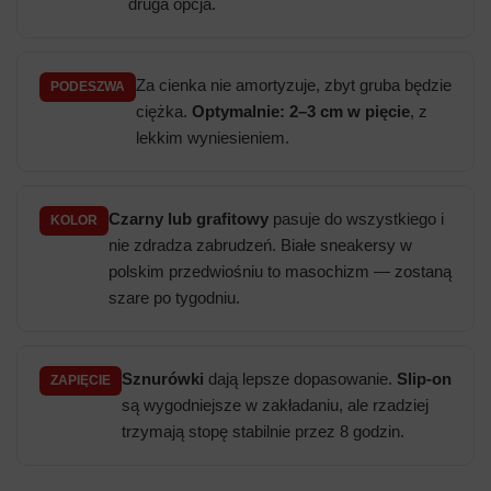
druga opcja.
Za cienka nie amortyzuje, zbyt gruba będzie
PODESZWA
ciężka.
Optymalnie: 2–3 cm w pięcie
, z
lekkim wyniesieniem.
Czarny lub grafitowy
pasuje do wszystkiego i
KOLOR
nie zdradza zabrudzeń. Białe sneakersy w
polskim przedwiośniu to masochizm — zostaną
szare po tygodniu.
Sznurówki
dają lepsze dopasowanie.
Slip-on
ZAPIĘCIE
są wygodniejsze w zakładaniu, ale rzadziej
trzymają stopę stabilnie przez 8 godzin.