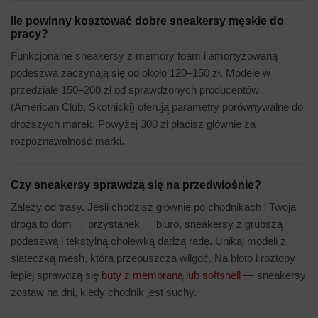
Ile powinny kosztować dobre sneakersy męskie do
pracy?
Funkcjonalne sneakersy z memory foam i amortyzowaną
podeszwą zaczynają się od około 120–150 zł. Modele w
przedziale 150–200 zł od sprawdzonych producentów
(American Club, Skotnicki) oferują parametry porównywalne do
droższych marek. Powyżej 300 zł płacisz głównie za
rozpoznawalność marki.
Czy sneakersy sprawdzą się na przedwiośnie?
Zależy od trasy. Jeśli chodzisz głównie po chodnikach i Twoja
droga to dom → przystanek → biuro, sneakersy z grubszą
podeszwą i tekstylną cholewką dadzą radę. Unikaj modeli z
siateczką mesh, która przepuszcza wilgoć. Na błoto i roztopy
lepiej sprawdzą się
buty z membraną lub softshell
— sneakersy
zostaw na dni, kiedy chodnik jest suchy.