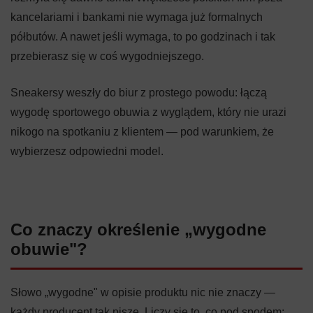
kancelariami i bankami nie wymaga już formalnych
półbutów. A nawet jeśli wymaga, to po godzinach i tak
przebierasz się w coś wygodniejszego.
Sneakersy weszły do biur z prostego powodu: łączą
wygodę sportowego obuwia z wyglądem, który nie urazi
nikogo na spotkaniu z klientem — pod warunkiem, że
wybierzesz odpowiedni model.
Co znaczy określenie „wygodne
obuwie"?
Słowo „wygodne" w opisie produktu nic nie znaczy —
każdy producent tak pisze. Liczy się to, co pod spodem: