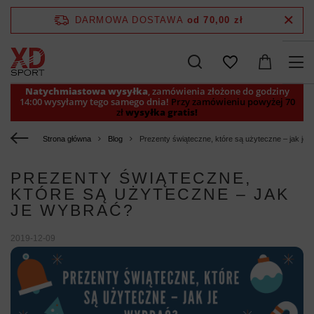
DARMOWA DOSTAWA
od 70,00 zł
Natychmiastowa wysyłka
, zamówienia złożone do godziny
14:00 wysyłamy tego samego dnia!
Przy zamówieniu powyżej 70
zł
wysyłka gratis!
Strona główna
Blog
Prezenty świąteczne, które są użyteczne – jak je 
PREZENTY ŚWIĄTECZNE,
KTÓRE SĄ UŻYTECZNE – JAK
JE WYBRAĆ?
2019-12-09