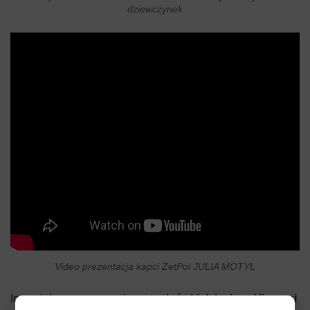
dziewczynek
Video prezentacja kapci ZetPol JULIA MOTYL
Inną ciekawą propozycją są
tenisówki dziecięce Viggami