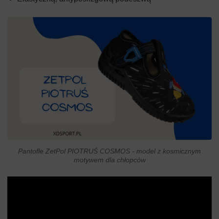
Pantofle ZetPol PIOTRUŚ COSMOS - model z kosmicznym
motywem dla chłopców