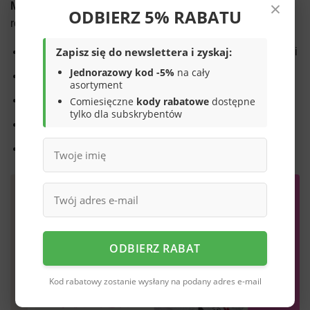
×
MARYSIA
w szarym kolorze – uniwersalne i pasujące do
ODBIERZ 5% RABATU
różnych stylizacji. Ich atuty to:
Zapisz się do newslettera i zyskaj:
Ponadczasowy design współgrający z wieloma strojami
Jednorazowy kod -5%
na cały
Wysokiej jakości materiały tekstylne
asortyment
Miękka i elastyczna konstrukcja
Comiesięczne
kody rabatowe
dostępne
tylko dla subskrybentów
Wkładka z naturalnej skóry
Dostępność w rozmiarach 19-25
ODBIERZ RABAT
Kod rabatowy zostanie wysłany na podany adres e-mail