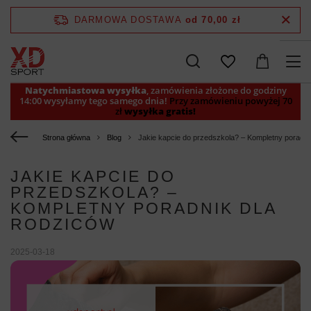
DARMOWA DOSTAWA
od 70,00 zł
Natychmiastowa wysyłka
, zamówienia złożone do godziny
14:00 wysyłamy tego samego dnia!
Przy zamówieniu powyżej 70
zł
wysyłka gratis!
Strona główna
Blog
Jakie kapcie do przedszkola? – Kompletny poradni
JAKIE KAPCIE DO
PRZEDSZKOLA? –
KOMPLETNY PORADNIK DLA
RODZICÓW
2025-03-18