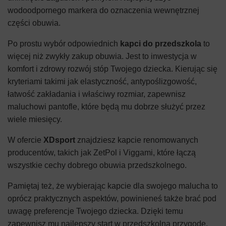
wodoodpornego markera do oznaczenia wewnętrznej
części obuwia.
Po prostu wybór odpowiednich
kapci do przedszkola
to
więcej niż zwykły zakup obuwia. Jest to inwestycja w
komfort i zdrowy rozwój stóp Twojego dziecka. Kierując się
kryteriami takimi jak elastyczność, antypoślizgowość,
łatwość zakładania i właściwy rozmiar, zapewnisz
maluchowi pantofle, które będą mu dobrze służyć przez
wiele miesięcy.
W ofercie
XDsport
znajdziesz kapcie renomowanych
producentów, takich jak ZetPol i Viggami, które łączą
wszystkie cechy dobrego obuwia przedszkolnego.
Pamiętaj też, że wybierając kapcie dla swojego malucha to
oprócz praktycznych aspektów, powinieneś także brać pod
uwagę preferencje Twojego dziecka. Dzięki temu
zapewnisz mu najlepszy start w przedszkolną przygodę.