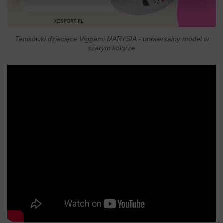
Tenisówki dziecięce Viggami MARYSIA - uniwersalny model w
szarym kolorze